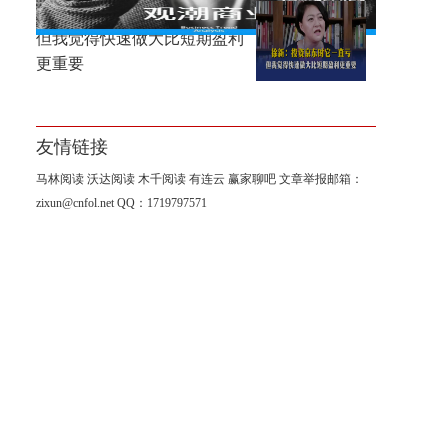
徐新：投资京东时它一直亏，
但我觉得快速做大比短期盈利
更重要
友情链接
马林阅读
沃达阅读
木千阅读
有连云
赢家聊吧
文章举报邮箱：
zixun@cnfol.net
QQ：1719797571