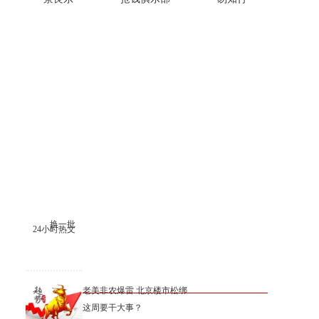
换一批
24小时热文
老美非农爆雷 北京楼市松绑
这周要干大事？