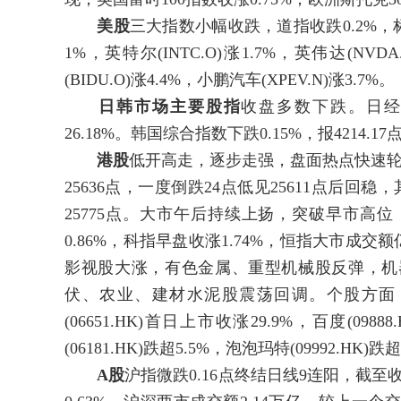
美股
三大指数小幅收跌，道指收跌0.2%，标普5
1%，英特尔(INTC.O)涨1.7%，英伟达(NV
(BIDU.O)涨4.4%，小鹏汽车(XPEV.N)涨3.7%。
日韩市场主要股指
收盘多数下跌。日经225
26.18%。韩国综合指数下跌0.15%，报4214.1
港股
低开高走，逐步走强，盘面热点快速轮
25636点，一度倒跌24点低见25611点后
25775点。大市午后持续上扬，突破早市高位
0.86%，科指早盘收涨1.74%，恒指大市成交
影视股大涨，有色金属、重型机械股反弹，机
伏、农业、建材水泥股震荡回调。个股方面，英矽
(06651.HK)首日上市收涨29.9%，百度(098
(06181.HK)跌超5.5%，泡泡玛特(09992.HK)跌超
A股
沪指微跌0.16点终结日线9连阳，截至收