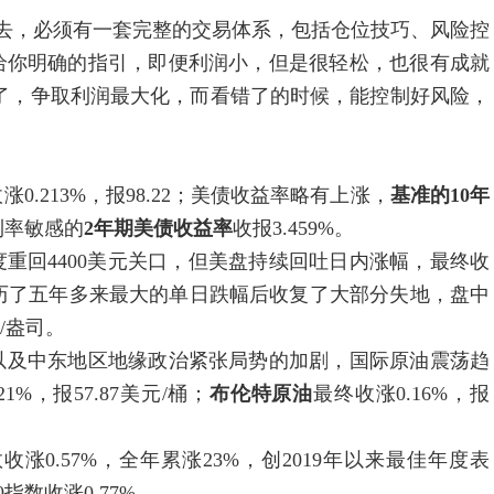
，必须有一套完整的交易体系，包括仓位技巧、风险控
给你明确的指引，即便利润小，但是很轻松，也很有成就
了，争取利润最大化，而看错了的时候，能控制好风险，
0.213%，报98.22；美债收益率略有上涨，
基准的10年
利率敏感的
2年期美债收益率
收报3.459%。
重回4400美元关口，但美盘持续回吐日内涨幅，最终收
历了五年多来最大的单日跌幅后收复了大部分失地，盘中
元/盎司。
及中东地区地缘政治紧张局势的加剧，国际原油震荡趋
%，报57.87美元/桶；
布伦特原油
最终收涨0.16%，报
收涨0.57%，全年累涨23%，创2019年以来最佳年度表
指数收涨0.77%。