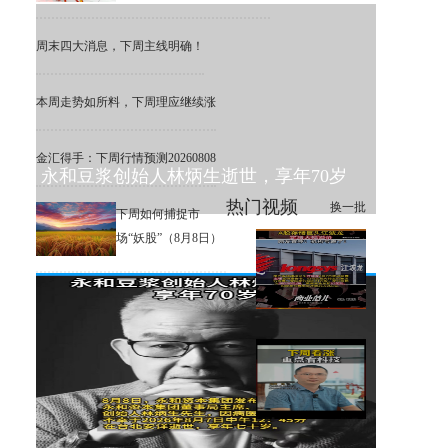
周末四大消息，下周主线明确！
本周走势如所料，下周理应继续涨
金汇得手：下周行情预测20260808
永和豆浆创始人林炳生逝世，享年70岁
热门视频
换一批
下周如何捕捉市
场“妖股”（8月8日）
A股存储巨头江波龙定增大幅溢
价，网友直呼：机构亏麻了！
下周大盘分析和交易策略！