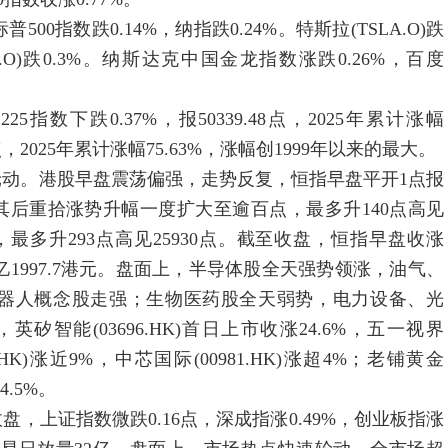
00指数跌0.14%，纳指跌0.24%。特斯拉(TSLA.O)跌
DA.O)跌0.3%。纳斯达克中国金龙指数涨跌0.26%，百度
指数下跌0.37%，报50339.48点，2025年累计涨幅
7点，2025年累计涨幅75.63%，涨幅创1999年以来的最大。
动。港股早盘震荡偏强，走势反复，恒指早盘平开1点报
回稳，其后重拾涨势升幅一度扩大至逾百点，最多升140点高见
，最多升293点高见25930点。截至收盘，恒指早盘收涨
额亿1997.7港元。盘面上，半导体股全天强势领涨，油气、
器人概念股走强；生物医药股全天弱势，电力设备、光
智能(03696.HK)首日上市收涨24.6%，五一视界
88.HK)涨近9%，中芯国际(00981.HK)涨超4%；老铺黄金
4.5%。
盘，上证指数微跌0.16点，深成指涨0.49%，创业板指涨