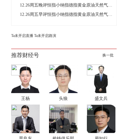
12.26周五晚评恒指小纳指德指黄金原油天然气铜操作建议
12.26周五早评恒指小纳指德指黄金原油天然气铜操作建议
Ta未开启直播
Ta未开启路演
推荐财经号
换一批
王杨
头狼
盛文兵
景良东
抢钱俱乐部
易知行