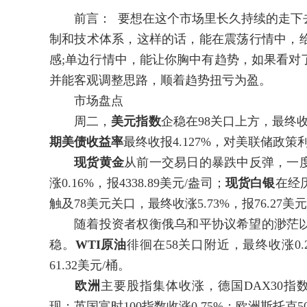
前言： 要想在这个市场里长久持续的走下去
制和技术体系，这样的话，能在震荡行情中，
感;单边行情中，能让你胸中有趋势，如果看对
并能客观调整思路，顺着趋势扭亏为盈。
市场盘点
周二，
美元指数
企稳在98关口上方，最终收涨
期美债收益率
最终收报4.127%，对美联储政策
现货黄金
从前一交易日的暴跌中反弹，一度
涨0.16%，报4338.89美元/盎司；
现货白银
在经
触及78美元关口，最终收涨5.73%，报76.27美
随着投资者权衡俄乌和平协议希望的渺茫以
稳。
WTI原油
徘徊在58关口附近，最终收涨0.21
61.32美元/桶。
欧洲
主要股指集体收涨，德国DAX30指数
现；英国富时100指数收涨0.75%；欧洲斯托克50