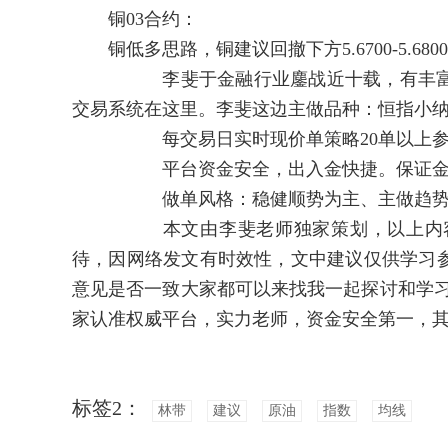
铜03合约：
铜低多思路，铜建议回撤下方5.6700-5.6800多
李斐于金融行业鏖战近十载，有丰富的实
交易系统在这里。李斐这边主做品种：恒指小
每交易日实时现价单策略20单以上参考
平台资金安全，出入金快捷。保证金低至
做单风格：稳健顺势为主、主做趋势单、
本文由李斐老师独家策划，以上内容属
待，因网络发文有时效性，文中建议仅供学习
意见是否一致大家都可以来找我一起探讨和学习
家认准权威平台，实力老师，资金安全第一，其
标签2：
林带
建议
原油
指数
均线