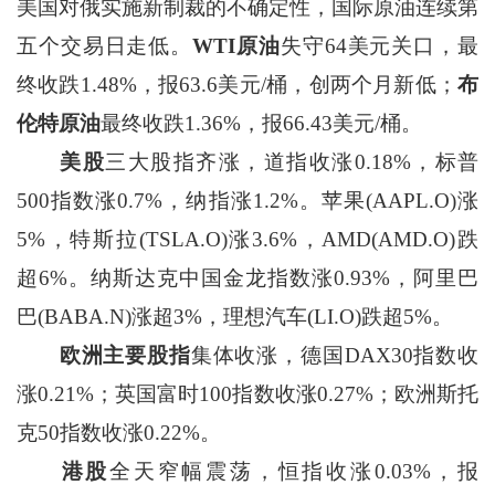
美国对俄实施新制裁的不确定性，国际原油连续第
五个交易日走低。
WTI原油
失守64美元关口，最
终收跌1.48%，报63.6美元/桶，创两个月新低；
布
伦特原油
最终收跌1.36%，报66.43美元/桶。
美股
三大股指齐涨，道指收涨0.18%，标普
500指数涨0.7%，纳指涨1.2%。苹果(AAPL.O)涨
5%，特斯拉(TSLA.O)涨3.6%，AMD(AMD.O)跌
超6%。纳斯达克中国金龙指数涨0.93%，阿里巴
巴(BABA.N)涨超3%，理想汽车(LI.O)跌超5%。
欧洲主要股指
集体收涨，德国DAX30指数收
涨0.21%；英国富时100指数收涨0.27%；欧洲斯托
克50指数收涨0.22%。
港股
全天窄幅震荡，恒指收涨0.03%，报