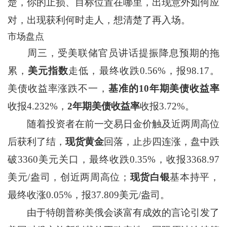
楚，你的止损、目标位置在哪里，出现意外如何应
对，出现获利何时走人，想清楚了再入场。
市场盘点
周三，受美联储官员讲话提振降息预期的拖
累，
美元指数
走低，最终收跌0.56%，报98.17。
美债收益率涨跌不一，
基准的10年期美债收益率
收报4.232%，
2年期美债收益率
收报3.72%。
随着投资者在前一交易日金价触及近两周高位
后获利了结，
现货黄金
回落，止步四连涨，盘中跌
破3360美元关口，最终收跌0.35%，收报3368.97
美元/盎司，创近两周高位；
现货白银
基本持平，
最终收涨0.05%，报37.809美元/盎司。
由于特朗普称美俄会谈富有成效的言论引发了