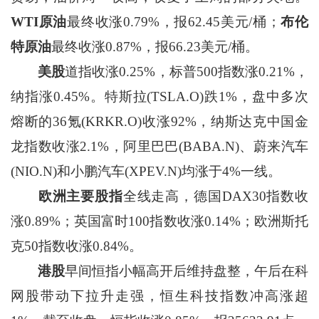
WTI原油
最终收涨0.79%，报62.45美元/桶；
布伦
特原油
最终收涨0.87%，报66.23美元/桶。
美股
道指收涨0.25%，标普500指数涨0.21%，
纳指涨0.45%。特斯拉(TSLA.O)跌1%，盘中多次
熔断的36氪(KRKR.O)收涨92%，纳斯达克中国金
龙指数收涨2.1%，阿里巴巴(BABA.N)、蔚来汽车
(NIO.N)和小鹏汽车(XPEV.N)均涨于4%一线。
欧洲主要股指
全线走高，德国DAX30指数收
涨0.89%；英国富时100指数收涨0.14%；欧洲斯托
克50指数收涨0.84%。
港股
早间恒指小幅高开后维持盘整，午后在科
网股带动下拉升走强，恒生科技指数冲高涨超