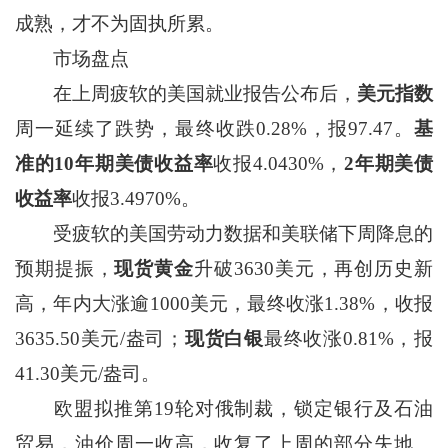
成熟，才不为固执所累。
市场盘点
在上周疲软的美国就业报告公布后，
美元指数
周一延续了跌势，最终收跌0.28%，报97.47。
基
准的10年期美债收益率
收报4.0430%，
2年期美债
收益率
收报3.4970%。
受疲软的美国劳动力数据和美联储下周降息的
预期提振，
现货黄金
升破3630美元，再创历史新
高，年内大涨逾1000美元，最终收涨1.38%，收报
3635.50美元/盎司；
现货白银
最终收涨0.81%，报
41.30美元/盎司。
欧盟拟推第19轮对俄制裁，锁定银行及石油
贸易，油价周一收高，收复了上周的部分失地。