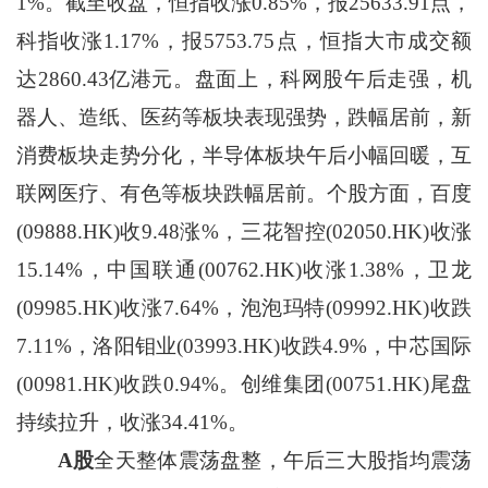
1%。截至收盘，恒指收涨0.85%，报25633.91点，
科指收涨1.17%，报5753.75点，恒指大市成交额
达2860.43亿港元。盘面上，科网股午后走强，机
器人、造纸、医药等板块表现强势，跌幅居前，新
消费板块走势分化，半导体板块午后小幅回暖，互
联网医疗、有色等板块跌幅居前。个股方面，百度
(09888.HK)收9.48涨%，三花智控(02050.HK)收涨
15.14%，中国联通(00762.HK)收涨1.38%，卫龙
(09985.HK)收涨7.64%，泡泡玛特(09992.HK)收跌
7.11%，洛阳钼业(03993.HK)收跌4.9%，中芯国际
(00981.HK)收跌0.94%。创维集团(00751.HK)尾盘
持续拉升，收涨34.41%。
A股
全天整体震荡盘整，午后三大股指均震荡