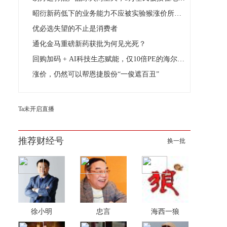
昭衍新药低下的业务能力不应被实验猴涨价所掩盖
优必选失望的不止是消费者
通化金马重磅新药获批为何见光死？
回购加码 + AI科技生态赋能，仅10倍PE的海尔智家值得被
涨价，仍然可以帮恩捷股份“一俊遮百丑”
Ta未开启直播
推荐财经号
换一批
徐小明
忠言
海西一狼