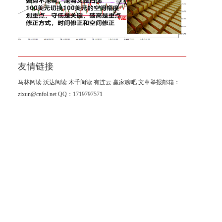
黄金大涨，一夜变天；有人又
在高喊，黄金牛市回来了！
友情链接
马林阅读
沃达阅读
木千阅读
有连云
赢家聊吧
文章举报邮箱：
zixun@cnfol.net
QQ：1719797571