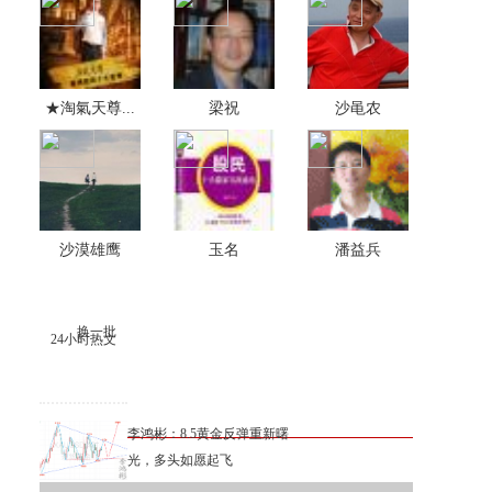
★淘氣天尊...
梁祝
沙黾农
沙漠雄鹰
玉名
潘益兵
换一批
24小时热文
李鸿彬：8.5黄金反弹重新曙
光，多头如愿起飞