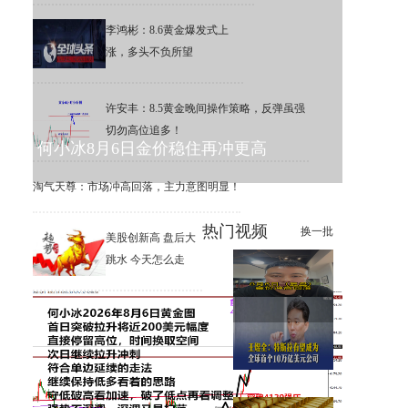
李鸿彬：8.6黄金爆发式上
涨，多头不负所望
许安丰：8.5黄金晚间操作策略，反弹虽强
切勿高位追多！
何小冰8月6日金价稳住再冲更高
淘气天尊：市场冲高回落，主力意图明显！
热门视频
换一批
美股创新高 盘后大
跳水 今天怎么走
8月6日（复盘）黄金短线冲高
回落
王煜全：特斯拉有望成为全球
首个10万亿美元公司