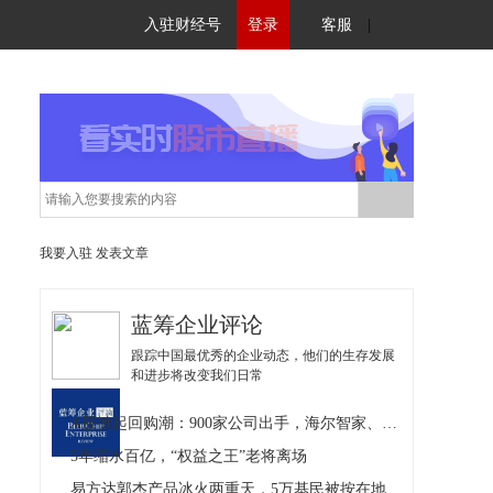
入驻财经号
登录
客服
|
我要入驻
发表文章
蓝筹企业评论
跟踪中国最优秀的企业动态，他们的生存发展
和进步将改变我们日常
A股掀起回购潮：900家公司出手，海尔智家、茅台等12家回购
5年缩水百亿，“权益之王”老将离场
易方达郭杰产品冰火两重天，5万基民被按在地上摩擦！