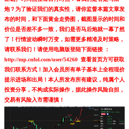
炮？为了验证我们的真实性，请你监督本篇文章发
布的时间，和下面黄金走势图，截图显示的时间和
价位是否差不多一致，我们是否马后炮就一幕了然
了！行情波动瞬时万变，如需更多精准及时策略，
请联系我们！请使用电脑版登陆下面链接 ：
http://mp.cnfol.com/user/54260 查看首页方可获取
我们联系方式！加入会员所有单子基本上全程现价
提示进场和出局！
本人所发布所有建议，纯属个人
投资分享，不构成实际操作，据此操作风险自担，
交易有风险入市需谨慎！