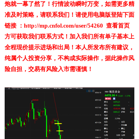
炮就一幕了然了！行情波动瞬时万变，如需更多精
准及时策略，请联系我们！请使用电脑版登陆下面
链接 ：http://mp.cnfol.com/user/54260 查看首页
方可获取我们联系方式！加入我们所有单子基本上
全程现价提示进场和出局！本人所发布所有建议，
纯属个人投资分享，不构成实际操作，据此操作风
险自担，交易有风险入市需谨慎！