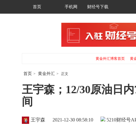
首页
手机网
财经号下载
黄金外汇博客首页
黄
首页
黄金外汇
>
>
正文
王宇森；12/30原油日
间
王宇森
2021-12-30 08:58:10
5210
财经号AP