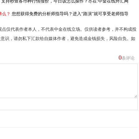
，
支持秒查各币种行情报价，今日该怎么操作？尽在:中金在线外汇网
榜么？
您想获得免费的分析师指导吗？进入“路演”就可享受老师指导
观点仅代表作者本人，不代表中金在线立场。仅供读者参考，并不构成投
险意识，请勿私下汇款给自媒体作者，避免造成金钱损失，风险自负。如
0
条评论