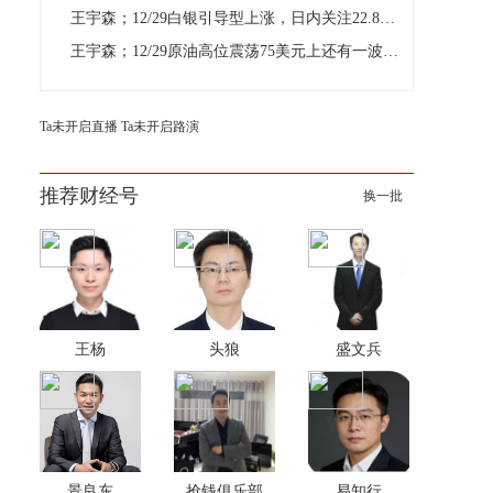
王宇森；12/29白银引导型上涨，日内关注22.85区域支撑
王宇森；12/29原油高位震荡75美元上还有一波上涨
Ta未开启直播
Ta未开启路演
推荐财经号
换一批
王杨
头狼
盛文兵
景良东
抢钱俱乐部
易知行