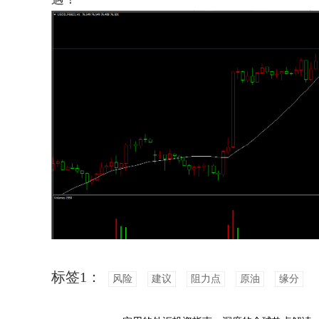
标签1：
风险
建议
阻力点
原油
缘分