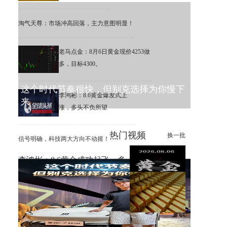
淘气天尊：市场冲高回落，主力意图明显！
老马点金：8月6日黄金现价4253做
多，目标4300。
这个时代节奏很快，但别克选择为你慢下
李鸿彬：8.6黄金爆发式上
来
涨，多头不负所望
热门视频
换一批
信号明确，科技两大方向不动摇！
李鸿彬：8.6黄金成功起飞，多
头打响反攻战
黄金大涨，错过机会，总比低
位割肉强！