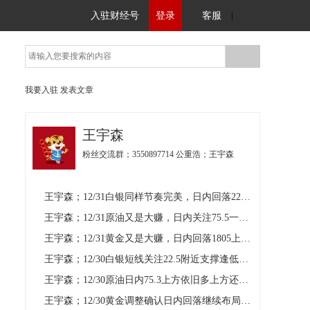
入驻财经号
登录
客服
|
我要入驻
发表文章
王宇森
粉丝交流群；3550897714 公重浩；王宇森
王宇森；12/31白银同样节奏完美，日内回落22.8继续多
王宇森；12/31原油又是大赚，日内关注75.5一线情况
王宇森；12/31黄金又是大赚，日内回落1805上方还是多
王宇森；12/30白银短线关注22.5附近支撑逢低买入
王宇森；12/30原油日内75.3上方依旧多上方还有空间
王宇森；12/30黄金调整确认日内回落继续布局多单