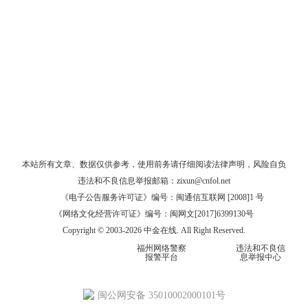
本站所有文章、数据仅供参考，使用前务请仔细阅读
法律声明
，风险自负
违法和不良信息举报邮箱：
zixun@cnfol.net
《电子公告服务许可证》编号：闽通信互联网 [2008]1 号
《网络文化经营许可证》编号：闽网文[2017]6399130号
Copyright © 2003-2026 中金在线. All Right Reserved.
福州网络警察
违法和不良信
报警平台
息举报中心
闽公网安备 35010002000101号