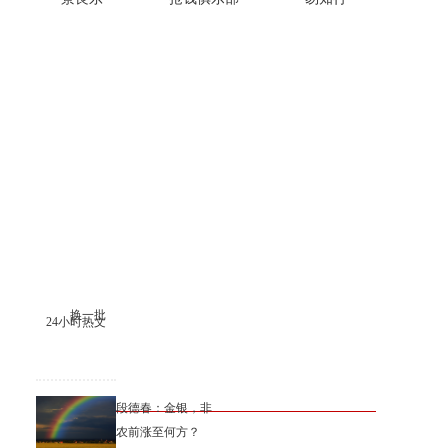
换一批
24小时热文
段德春：金银，非
农前涨至何方？