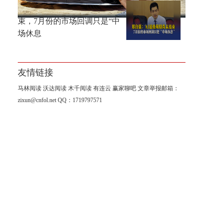
邢自强：AI超级周期尚未结
束，7月份的市场回调只是“中
场休息
友情链接
马林阅读
沃达阅读
木千阅读
有连云
赢家聊吧
文章举报邮箱：
zixun@cnfol.net
QQ：1719797571