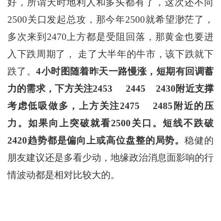
好，所谓天时地利人和多头都有了，这次还不向
2500关口发起总攻，那今年2500就希望渺茫了，
多次来到2470上方都是受阻回落，那黄金也要进
入下跌周期了， 走了大半年的牛市，该下跌就下
跌了。
4
小时图随着昨天一路慢涨，短期有回调蓄
力的需求，下方关注
2453 2445 2430
附近支撑
考虑低吸做多，上方关注
2475 2485
附近的压
力。如果向上突破就看
2500
关口。短线不跌破
2420
趋势都是偏向上或高位盘整的局势。
稳健的
朋友建议还是多看少动，地缘政治消息面影响的行
情波动都是相对比较大的。