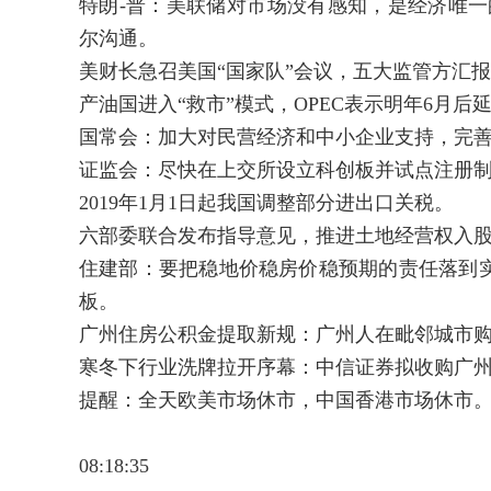
特朗-普：美联储对市场没有感知，是经济唯一
尔沟通。
美财长急召美国“国家队”会议，五大监管方汇
产油国进入“救市”模式，OPEC表示明年6月后
国常会：加大对民营经济和中小企业支持，完
证监会：尽快在上交所设立科创板并试点注册
2019年1月1日起我国调整部分进出口关税。
六部委联合发布指导意见，推进土地经营权入
住建部：要把稳地价稳房价稳预期的责任落到
板。
广州住房公积金提取新规：广州人在毗邻城市
寒冬下行业洗牌拉开序幕：中信证券拟收购广州证
提醒：全天欧美市场休市，中国香港市场休市
08:18:35