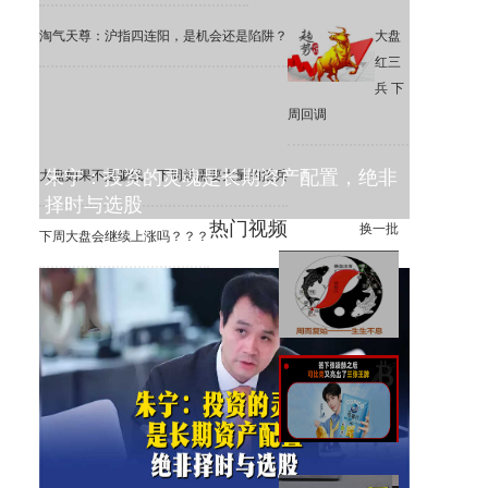
淘气天尊：沪指四连阳，是机会还是陷阱？
大盘
红三
兵 下
周回调
朱宁：投资的灵魂是长期资产配置，绝非
大盘如果不是骗线，下周就需要大量的援兵
择时与选股
热门视频
换一批
下周大盘会继续上涨吗？？？
下周A股市场展望(8月8日)
签下张凌赫之后 可比克又亮出
了三张王牌