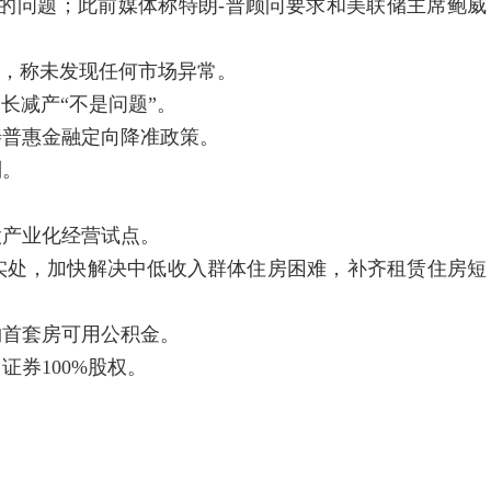
的问题；此前媒体称特朗-普顾问要求和美联储主席鲍威
报，称未发现任何市场异常。
延长减产“不是问题”。
善普惠金融定向降准政策。
制。
股产业化经营试点。
实处，加快解决中低收入群体住房困难，补齐租赁住房短
购首套房可用公积金。
券100%股权。
。