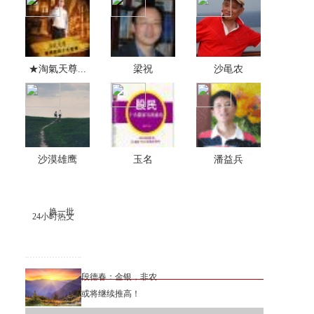
★淘氣天尊...
梁祝
沙黾农
沙漠雄鹰
玉名
潘益兵
换一批
24小时热文
段德春：金银，非农
或将继续推高！