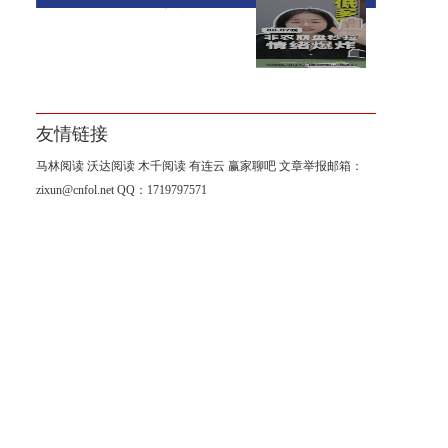
【南篱】非农崩盘黄金爆炸
友情链接
马林阅读
沃达阅读
木千阅读
有连云
赢家聊吧
文章举报邮箱：
zixun@cnfol.net
QQ：1719797571