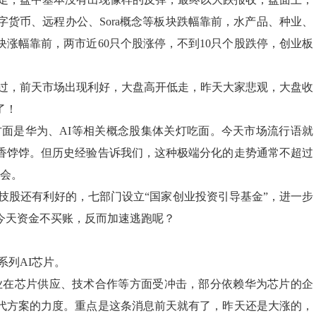
字货币、远程办公、Sora概念等板块跌幅靠前，水产品、种业、
涨幅靠前，两市近60只个股涨停，不到10只个股跌停，创业板
过，前天市场出现利好，大盘高开低走，昨天大家悲观，大盘收
了！
面是华为、AI等相关概念股集体关灯吃面。今天市场流行语就
香饽饽。但历史经验告诉我们，这种极端分化的走势通常不超过
机会。
技股还有利好的，七部门设立“国家创业投资引导基金”，进一步
今天资金不买账，反而加速逃跑呢？
系列AI芯片。
企业在芯片供应、技术合作等方面受冲击，部分依赖华为芯片的企
代方案的力度。重点是这条消息前天就有了，昨天还是大涨的，