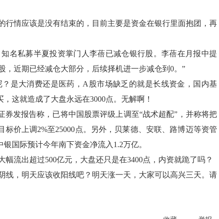
的行情应该是没有结束的，目前主要是资金在银行里面抱团，再
，知名私募半夏投资掌门人李蓓已减仓银行股。李蓓在月报中提
行股，近期已经减仓大部分，后续择机进一步减仓到0。”
呢？是大消费还是医药，A股市场缺乏的就是长线资金，国内基
，这就造成了大盘永远在3000点。无解啊！
证券发报告称，已将中国股票评级上调至“战术超配”，并称将把
标价上调2%至25000点。另外，贝莱德、安联、路博迈等资管
银国际预计今年南下资金净流入1.2万亿。
幅流出超过500亿元，大盘还只是在3400点，内资就跪了吗？
阴线，明天应该收阳线吧？明天涨一天，大家可以高兴三天。请