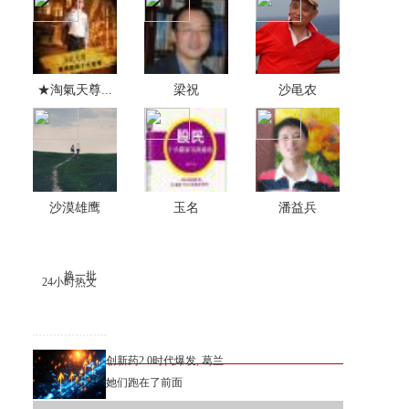
★淘氣天尊...
梁祝
沙黾农
沙漠雄鹰
玉名
潘益兵
换一批
24小时热文
创新药2.0时代爆发, 葛兰
她们跑在了前面