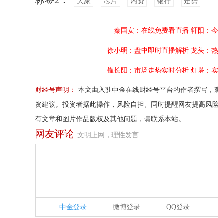
标签2：
大家
芯片
内资
银行
走势
秦国安：在线免费看直播
轩阳：今
徐小明：盘中即时直播解析
龙头：热
锋长阳：市场走势实时分析
灯塔：实
财经号声明：
本文由入驻中金在线财经号平台的作者撰写，
资建议。投资者据此操作，风险自担。同时提醒网友提高风
有文章和图片作品版权及其他问题，请联系本站。
网友评论
文明上网，理性发言
中金登录
微博登录
QQ登录