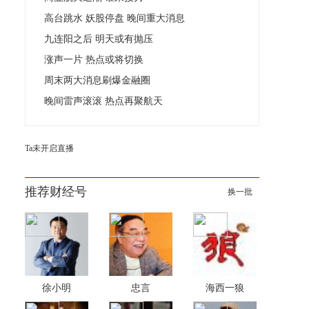
高台跳水 妖股停盘 晚间重大消息
九连阳之后 明天或有抛压
涨声一片 热点或将切换
周末两大消息刷爆金融圈
晚间雷声滚滚 热点再聚航天
Ta未开启直播
推荐财经号
换一批
徐小明
忠言
海西一狼