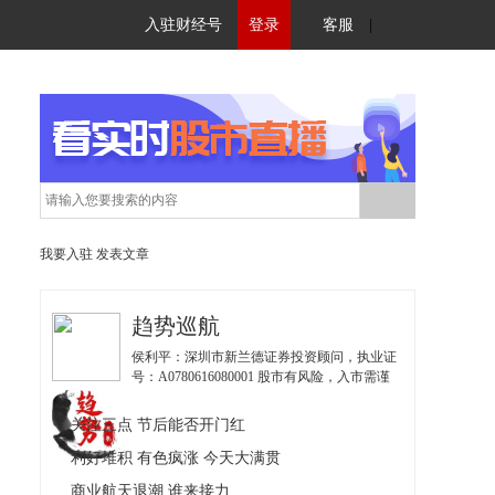
入驻财经号
登录
客服
|
我要入驻
发表文章
趋势巡航
侯利平：深圳市新兰德证券投资顾问，执业证
号：A0780616080001 股市有风险，入市需谨
慎。 &nbsp;&nbsp;金融界爱投顾金牌投顾，
2016年、2014年证券之星年度冠军；2016年网
关注三点 节后能否开门红
易唯一财经网红；中国股市好榜样季军；首届
中国投顾大赛明星赛第二名。所有以我们名义
利好堆积 有色疯涨 今天大满贯
私下跟你私聊的，都是冒充的骗子！
商业航天退潮 谁来接力