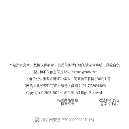
本站所有文章、数据仅供参考，使用前务请仔细阅读
法律声明
，风险自负
违法和不良信息举报邮箱：
zixun@cnfol.net
《电子公告服务许可证》编号：闽通信互联网 [2008]1 号
《网络文化经营许可证》编号：闽网文[2017]6399130号
Copyright © 2003-2026 中金在线. All Right Reserved.
福州网络警察
违法和不良信
报警平台
息举报中心
闽公网安备 35010002000101号