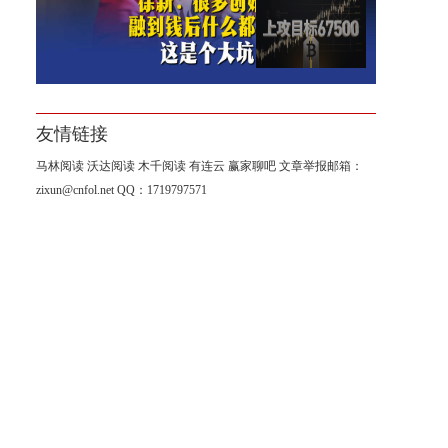
8月10日-比特币本周继续上
行，67500这个位置我一直在盯
友情链接
马林阅读
沃达阅读
木千阅读
有连云
赢家聊吧
文章举报邮箱：
zixun@cnfol.net
QQ：1719797571