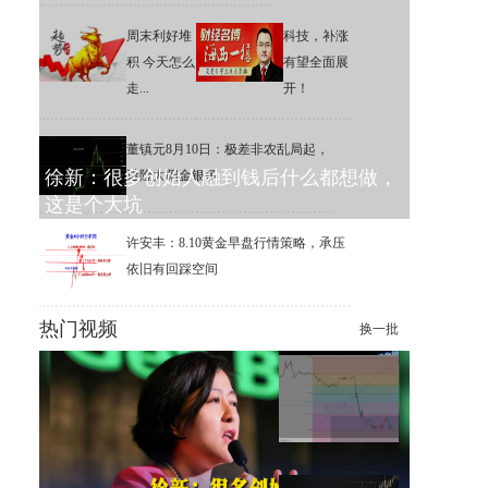
周末利好堆
科技，补涨
积 今天怎么
有望全面展
走...
开！
董镇元8月10日：极差非农乱局起，
徐新：很多创始人融到钱后什么都想做，
避险大阳金银多
这是个大坑
许安丰：8.10黄金早盘行情策略，承压
依旧有回踩空间
热门视频
换一批
徐新：研究大模型像炼丹一
样，经验和感觉也很重要
黄金市场避险大阳逢低做多