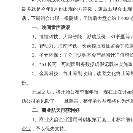
最多就是今年8月份出现的八连阳，随后出现会出
话，下周初会出现一根阴线，但随后大盘会站上4000
一、晚间雷声滚滚
1、臻镭科技、大烨智能、派瑞股份、ST长园
2、智动力、海南华铁、长药控股被证监会罚款
3、圣元环保：子公司认购基金产品累计净值增长率为
4、*ST长药：可能因财务数据虚假记载被实施
5、金富科技：终止筹划收购；读客文化终止筹划
份。
元旦之后，将开始公布季报年报，现在正在开始
题公司的风险了，一旦踩雷，整年的收益都将化为泡
二、商业航天再获利好
1、商业火箭企业适用科创板第五套上市标准细
企业，予以优先支持。