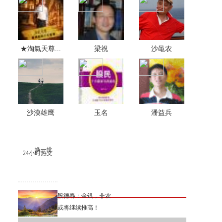
★淘氣天尊...
梁祝
沙黾农
沙漠雄鹰
玉名
潘益兵
换一批
24小时热文
段德春：金银，非农
或将继续推高！