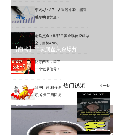
李鸿彬：8.7非农重磅来袭，能否
继续助涨黄金？
老马点金：8月7日黄金现价4261做
空，目标4205。
【南篱】非农崩盘黄金爆炸
防守两天，等下
一个低吸信号！
热门视频
换一批
科技巨震 利好堆
积 今天开启回调
李鸿彬：8.7黄金大非农来了，
你看涨还是看跌？
【南篱】黄金想涨要注意