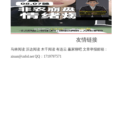
杨山海：8月非农进入倒计时阶
段！
友情链接
马林阅读
沃达阅读
木千阅读
有连云
赢家聊吧
文章举报邮箱：
zixun@cnfol.net
QQ：1719797571