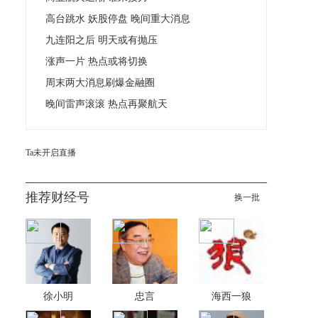
高台跳水 妖股停盘 晚间重大消息
九连阳之后 明天或有抛压
涨声一片 热点或将切换
周末两大消息刷爆金融圈
晚间雷声滚滚 热点再聚航天
Ta未开启直播
推荐财经号
换一批
徐小明
忠言
海西一狼