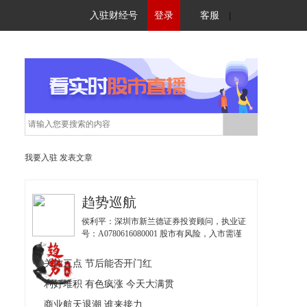
入驻财经号
登录
客服
|
我要入驻
发表文章
趋势巡航
侯利平：深圳市新兰德证券投资顾问，执业证
号：A0780616080001 股市有风险，入市需谨
慎。 &nbsp;&nbsp;金融界爱投顾金牌投顾，
2016年、2014年证券之星年度冠军；2016年网
关注三点 节后能否开门红
易唯一财经网红；中国股市好榜样季军；首届
中国投顾大赛明星赛第二名。所有以我们名义
利好堆积 有色疯涨 今天大满贯
私下跟你私聊的，都是冒充的骗子！
商业航天退潮 谁来接力