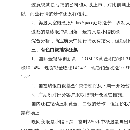
这意思就是亏损的公司也可以上市，对比前期
以，商业行情的炒作还没有结束。
2、美股太空概念股Sidus Space延续涨势，盘
遗憾的是该股冲高回落，最终只是小幅收涨。
综合分析，商业航天中期行情没有结束，但短期
三、有色白银继续狂飙
1、国际金银续创新高。COMEX黄金期货涨1.31
涨10.24%；现货钯金收涨14.24%，现货铂金收涨
1.8%。
2、国投瑞银白银基金C类份额将从下周一开始
3、广期所对部分客户采取限制开仓监管措施。
国内还在继续压制黄金、白银的炒作，但定价权
票市场上。
晚间美股是小幅下跌，富时A50和中概股复盘