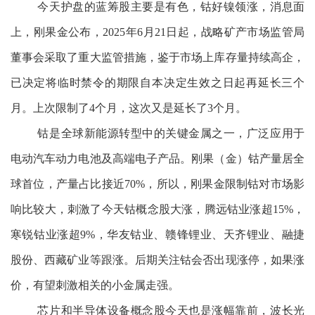
今天护盘的蓝筹股主要是有色，钴好镍领涨，消息面
上，刚果金公布，2025年6月21日起，战略矿产市场监管局
董事会采取了重大监管措施，鉴于市场上库存量持续高企，
已决定将临时禁令的期限自本决定生效之日起再延长三个
月。上次限制了4个月，这次又是延长了3个月。
钴是全球新能源转型中的关键金属之一，广泛应用于
电动汽车动力电池及高端电子产品。刚果（金）钴产量居全
球首位，产量占比接近70%，所以，刚果金限制钴对市场影
响比较大，刺激了今天钴概念股大涨，腾远钴业涨超15%，
寒锐钴业涨超9%，华友钴业、赣锋锂业、天齐锂业、融捷
股份、西藏矿业等跟涨。后期关注钴会否出现涨停，如果涨
价，有望刺激相关的小金属走强。
芯片和半导体设备概念股今天也是涨幅靠前，波长光