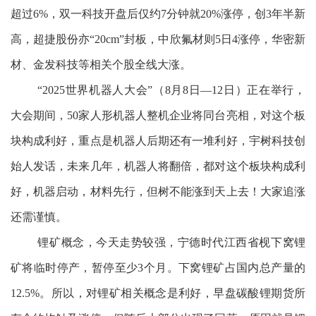
超过6%，双一科技开盘后仅约7分钟就20%涨停，创3年半新
高，超捷股份亦“20cm”封板，中欣氟材则5日4涨停，华密新
材、金发科技等相关个股全线大涨。
“2025世界机器人大会”（8月8日—12日）正在举行，
大会期间，50家人形机器人整机企业将同台亮相，对这个板
块构成利好，重点是机器人后期还有一堆利好，宇树科技创
始人发话，未来几年，机器人将翻倍，都对这个板块构成利
好，机器启动，材料先行，但树不能涨到天上去！大家追涨
还需谨慎。
锂矿概念，今天走势较强，宁德时代江西省枧下窝锂
矿将临时停产，暂停至少3个月。下窝锂矿占国内总产量的
12.5%。所以，对锂矿相关概念是利好，早盘碳酸锂期货所