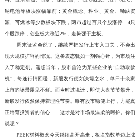
钠电池等板块涨幅靠前；黄金概念、种业、黄金、稀缺资
源、可燃冰等少数板块下跌，两市超过百只个股涨停，4只
个股跌停，创业板大涨近2%，走势强于主板。
周末证监会说了，继续严把发行上市入口关，不会出
现大规模扩容的情况。这番表态犹如一剂强心针，为市场注
入了稳定剂。遥想当年，股市曾沦为某些企业的"自动取款
机"，每逢行情回暖，新股发行便如决堤之水，单日十余家
上市的场景屡见不鲜。而今时过境迁，即使大盘节节攀升，
新股发行依然保持着理性节奏。唯有股市稳健上行，方能真
正培育投资者的信心——这才是对市场最温柔的呵护。你们
说呢？
PEEK材料概念今天继续高开高走，板块指数单边上涨