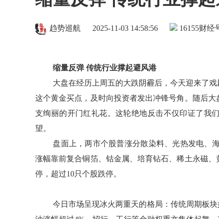
趋势巡航
2025-11-03 14:58:56
16155
财经号
缩量反弹 传统行业撑起避风港
大盘在经历上周五的大跌阴霾后，今天迎来了戏剧
这个黄金买点，及时向投资者发出冲锋号角。随后大
支绚丽的开门红礼花。这轮绝地反击不仅印证了我
望。
盘面上，两市个股普涨分散染料、光热发电、海
涨幅靠前复合铜箔、钴金属、培育钻石、稀土永磁、
停，超过10只个股跌停。
今日市场呈现冰火两重天的格局：传统周期板块