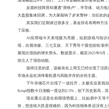
油涨幅超过4%，招行、工行等金融权重亦集体起舞
反观科技阵营却遭遇"滑铁卢"，半导体、动力电
大盘股集体回调，为大家敲响了岁末警钟：当狂欢的
其实我们近期谈过很多次，基金排名有两种方法
了应验。
AI应用端今天表现最为亮眼，短剧游戏与知识付
现，吉视传媒、三七互娱、天下秀等个股也纷纷涨停
展现出强劲的增长势头。数据显示，截至2025年9月，
块注入了强劲动能。
值得注意的是，该板块在上周五已经出现了活跃
市场永远在演绎着机遇与风险并存的永恒主题。
下午存储芯片出现了一波拉升，太极实业直线拉
Kospi指数今日涨幅一度达到2.5%，创下历史新高，
现在重点还是在前期强势股上，比如易中天等
块，想连续大跌是很难的，因为科技独角兽还没有上