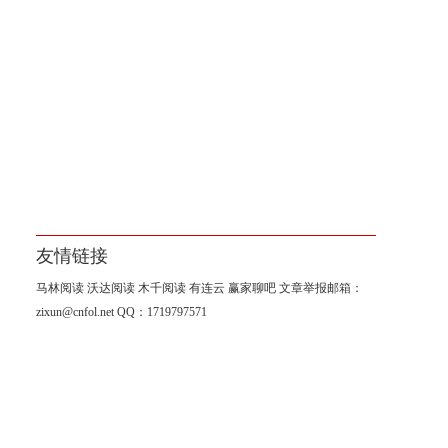
友情链接
马林阅读
沃达阅读
木千阅读
有连云
赢家聊吧
文章举报邮箱：
zixun@cnfol.net
QQ：1719797571