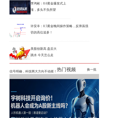
李鸿彬：8.6黄金爆发式上
涨，多头不负所望
许安丰：8.5黄金晚间操作策略，反弹虽强
切勿高位追多！
美股创新高 盘后大
跳水 今天怎么走
热门视频
换一批
信号明确，科技两大方向不动摇！