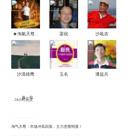
★淘氣天尊...
梁祝
沙黾农
沙漠雄鹰
玉名
潘益兵
换一批
24小时热文
淘气天尊：市场冲高回落，主力意图明显！