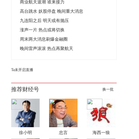
商业航天退潮 谁来接力
高台跳水 妖股停盘 晚间重大消息
九连阳之后 明天或有抛压
涨声一片 热点或将切换
周末两大消息刷爆金融圈
晚间雷声滚滚 热点再聚航天
Ta未开启直播
推荐财经号
换一批
徐小明
忠言
海西一狼