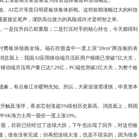
，其上涨逻辑主要是基金为排名选择避险和业绩确定。
池、AI芯片等昔日明星板块集体折戟。这些前期涨幅过大的科技
盛宴接近尾声，谨防高位接力的风险或许才是明智之举。
，一是拉升自己权重股；二是打压对手的核心持仓，今天都得到
费板块领跑全场。福石控股盘中一度上演"20cm"两连板的表
消息面上：我国AI应用移动端月活跃用户规模已突破7亿大关，
移动端月活用户量已达7.29亿，PC端也突破2亿大关，为整个板
迹象，有点春江水暖鸭先知。所以，大家追涨需谨慎，毕竟资本
升触及涨停，香农芯创涨超5%续创历史新高。消息面上，韩国
其中SK海力士周一股价一度上涨10%。
个股，目前已经经过了连续大跌，下午也出现了回升，对这些板
涨，使命没有完成；但再想连续大涨，也是不现实的，因为很多