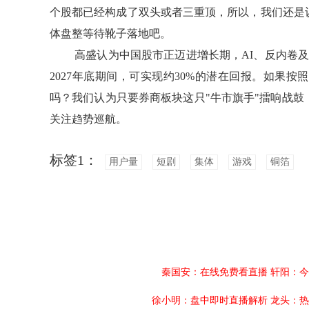
个股都已经构成了双头或者三重顶，所以，我们还是
体盘整等待靴子落地吧。
高盛认为中国股市正迈进增长期，AI、反内卷
2027年底期间，可实现约30%的潜在回报。如果按照
吗？我们认为只要券商板块这只"牛市旗手"擂响战
关注趋势巡航。
标签1：
用户量
短剧
集体
游戏
铜箔
秦国安：在线免费看直播
轩阳：今
徐小明：盘中即时直播解析
龙头：热