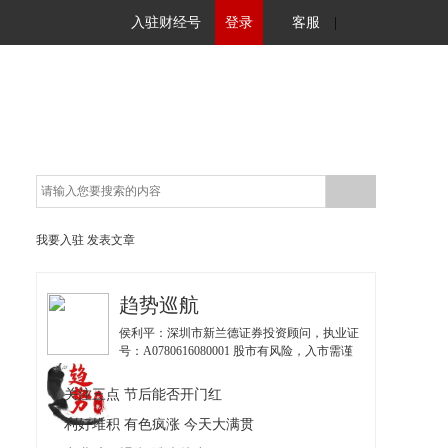
入驻财经号
登录
客服
|
我要入驻
发表文章
趋势巡航
侯利平：深圳市新兰德证券投资顾问，执业证
号：A0780616080001 股市有风险，入市需谨
慎。 &nbsp;&nbsp;金融界爱投顾金牌投顾，
2016年、2014年证券之星年度冠军；2016年网
关注三点 节后能否开门红
易唯一财经网红；中国股市好榜样季军；首届
中国投顾大赛明星赛第二名。所有以我们名义
利好堆积 有色疯涨 今天大满贯
私下跟你私聊的，都是冒充的骗子！