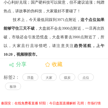
小心利好兑现；国产硬科技可以留意，但不建议追涨；纯蹭
热点，讲故事的伪科技，大家最好不要碰了！
技术上，今天最低回踩到3971点附近，
这个点位如果
能够守住三天不破
，大盘就不会去3900点附近，一旦再次跌
破，市场还会引发恐慌盘，大盘将要去3900点附近了，所
以，大家且行且珍惜吧，请注意关注
趋势巡航，上午
10:20，视频聊股市。
分享
收藏
标签2：
浮盈
大家
煤炭
点位
板块
秦国安：在线免费看直播
轩阳：今日盘面直播解析
孔明：市场行情