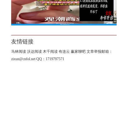
美国就业数据显示AI发展导致
连续裁员，川普坐不住了
友情链接
马林阅读
沃达阅读
木千阅读
有连云
赢家聊吧
文章举报邮箱：
zixun@cnfol.net
QQ：1719797571