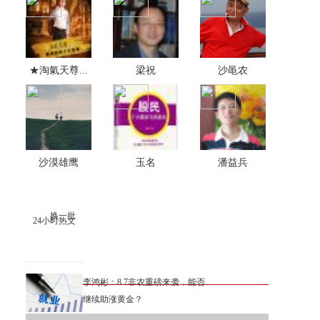
★淘氣天尊...
梁祝
沙黾农
沙漠雄鹰
玉名
潘益兵
换一批
24小时热文
李鸿彬：8.7非农重磅来袭，能否
继续助涨黄金？