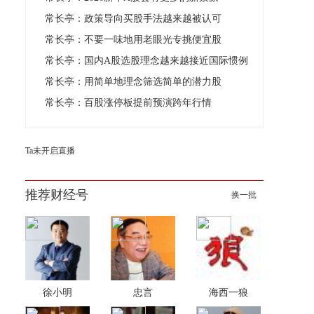
常长亭：政策导向买股手法越来越被认可
常长亭：不要一味地用老眼光专挑便宜股
常长亭：国内A股选股理念越来越接近国际惯例
常长亭：用简单地理念筛选简单的潜力股
常长亭：百股涨停板提前预演跨年行情
Ta未开启直播
推荐财经号
换一批
徐小明
忠言
海西一狼