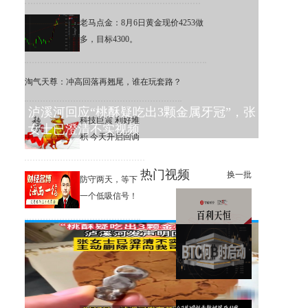
老马点金：8月6日黄金现价4253做
多，目标4300。
淘气天尊：冲高回落再翘尾，谁在玩套路？
泸溪河回应“桃酥疑吃出3颗金属牙冠”，张
科技巨震 利好堆
女士已澄清不实视频
积 今天开启回调
热门视频
换一批
防守两天，等下
一个低吸信号！
港股IPO递表第945期：综合性
生物制药集团百利天恒
8月7日-非农数据今晚出来，比
特币能不能动，就看这一把。