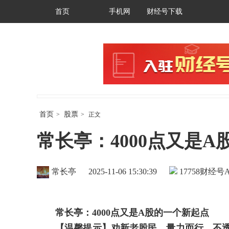
首页
手机网
财经号下载
首页
股票
>
>
正文
常长亭：4000点又是
常长亭
2025-11-06 15:30:39
17758
财经号A
常长亭
：4000点又是A股的一个新起点
【温馨
提示】劝新老股民，量力而行．不透