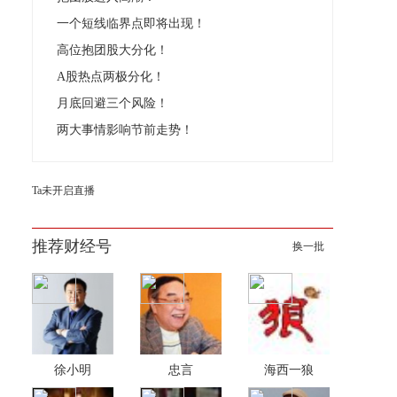
一个短线临界点即将出现！
高位抱团股大分化！
A股热点两极分化！
月底回避三个风险！
两大事情影响节前走势！
Ta未开启直播
推荐财经号
换一批
徐小明
忠言
海西一狼