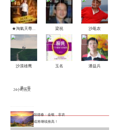
★淘氣天尊...
梁祝
沙黾农
沙漠雄鹰
玉名
潘益兵
换一批
24小时热文
段德春：金银，非农
或将继续推高！