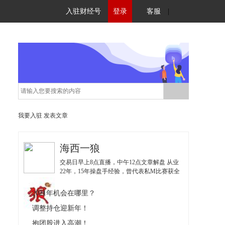
入驻财经号
登录
客服
|
我要入驻
发表文章
海西一狼
交易日早上8点直播，中午12点文章解盘 从业
22年，15年操盘手经验，曾代表私M比赛获全
国亚军；擅长挖掘低估值博弈优势股，独创
《实战36招》、《波段价值体系》，《量化交
2021年机会在哪里？
易系统》；
调整持仓迎新年！
抱团股进入高潮！