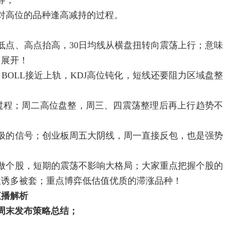
等；
对高位的品种逢高减持的过程。
低点、高点抬高，30日均线从横盘扭转向震荡上行；意味
向展开！
，BOLL接近上轨，KDJ高位钝化，短线还要阻力区域盘整
过程；周二高位盘整，周三、四震荡整理后再上行趋势不
积极的信号；创业板周五大阴线，周一直接反包，也是强势
做个股，短期的震荡不影响大格局；大家重点把握个股的
位诱多被套；重点博弈低估值优质的滞涨品种！
直播解析
，周末发布策略总结；