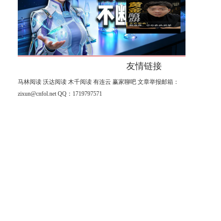
在秋天
黄金暴涨之后，今晚非农可能
让很多人意外！
友情链接
马林阅读
沃达阅读
木千阅读
有连云
赢家聊吧
文章举报邮箱：
zixun@cnfol.net
QQ：1719797571