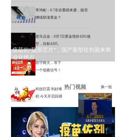
李鸿彬：8.7非农重磅来袭，能否
继续助涨黄金？
老马点金：8月7日黄金现价4261做
空，目标4205。
疫苗的“隐形芯片”，国产新型佐剂迎来商
业化拐点
防守两天，等下
一个低吸信号！
热门视频
换一批
科技巨震 利好堆
积 今天开启回调
兆易创新大涨超8%，葛卫东逆
势加仓逾18万股
朱宁：美股股灾大概率都发生