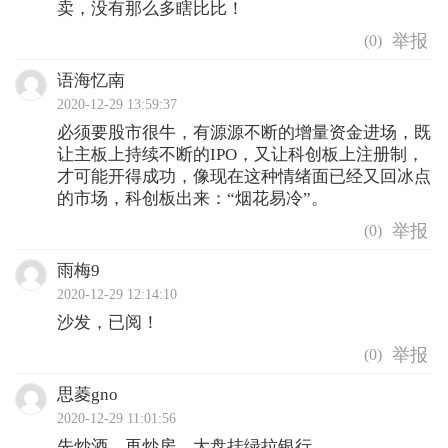
卖，没有那么多瞎比比！
(
0
)
语海忆南
2020-12-29 13:59:37
必须要股市很牛，有源源不断的增量资金进场，既
让主板上持续不断的IPO，又让科创板上注册制，
才可能开得成功，像现在这种情绪面已经又回冰点
的市场，科创板出来：“烟花易冷”。
(
0
)
雨梅9
2020-12-29 12:14:10
沙发，已阅！
(
0
)
思菱gno
2020-12-29 11:01:56
先炒酒，再炒房，大盘挂绿拉银行