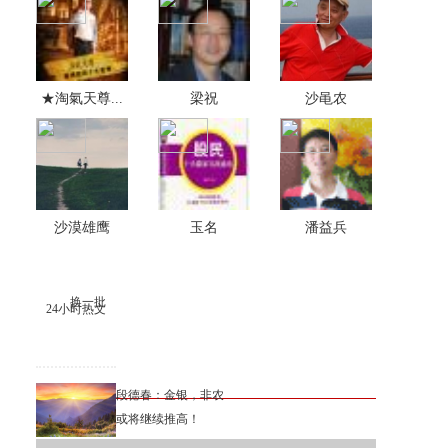
★淘氣天尊...
梁祝
沙黾农
沙漠雄鹰
玉名
潘益兵
换一批
24小时热文
段德春：金银，非农
或将继续推高！