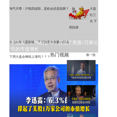
淘气天尊：沪指四连阳，是机会还是陷阱？
大盘
红三
兵 下
周回调
李迅雷：6.3%的公司，撑起了美股1万家公
大盘如果不是骗线，下周就需要大量的援兵
司的市值增长
热门视频
换一批
下周大盘会继续上涨吗？？？
李迅雷：A股一季度平均ROE
为7.5%，远低于标普500
李迅雷：科创50中位数市盈率
已接近100倍