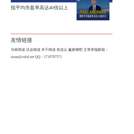
李迅雷：美股已经泡沫化，纳
指平均市盈率高达40倍以上
友情链接
马林阅读
沃达阅读
木千阅读
有连云
赢家聊吧
文章举报邮箱：
zixun@cnfol.net
QQ：1719797571