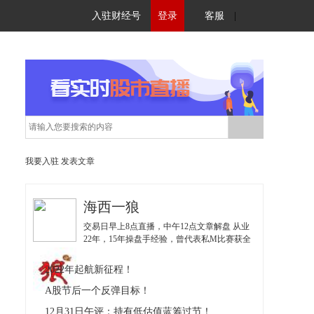
入驻财经号
登录
客服
|
我要入驻
发表文章
海西一狼
交易日早上8点直播，中午12点文章解盘 从业
22年，15年操盘手经验，曾代表私M比赛获全
国亚军；擅长挖掘低估值博弈优势股，独创
《实战36招》、《波段价值体系》，《量化交
2022年起航新征程！
易系统》；
A股节后一个反弹目标！
12月31日午评：持有低估值蓝筹过节！