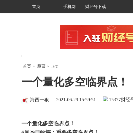
首页
手机网
财经号下载
首页
股票
>
>
正文
一个量化多空临界点！
海西一狼
2021-06-29 15:59:51
15377
财经号
一个量化多空临界点！
6
月
29
日收评：重要多空临界点！