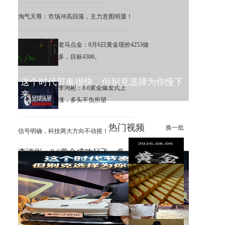
淘气天尊：市场冲高回落，主力意图明显！
老马点金：8月6日黄金现价4253做
多，目标4300。
这个时代节奏很快，但别克选择为你慢下
李鸿彬：8.6黄金爆发式上
来
涨，多头不负所望
热门视频
换一批
信号明确，科技两大方向不动摇！
李鸿彬：8.6黄金成功起飞，多
头打响反攻战
黄金大涨，错过机会，总比低
位割肉强！