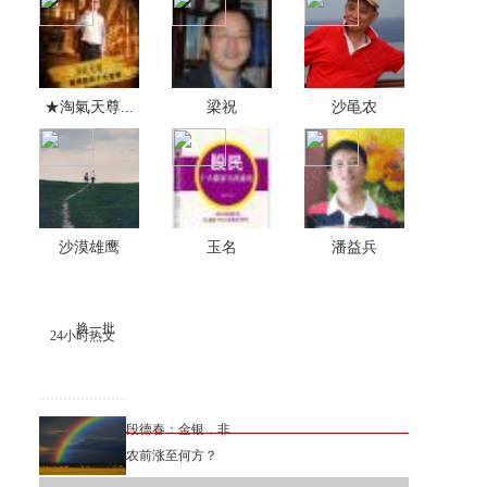
★淘氣天尊...
梁祝
沙黾农
沙漠雄鹰
玉名
潘益兵
换一批
24小时热文
段德春：金银，非
农前涨至何方？