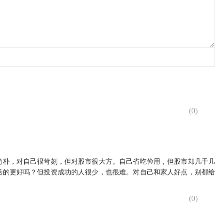
(
0
)
简朴，对自己很苛刻，但对股市很大方。自己省吃俭用，但股市却几千几
活的更好吗？但投资成功的人很少，也很难。对自己和家人好点，别都给
(
0
)