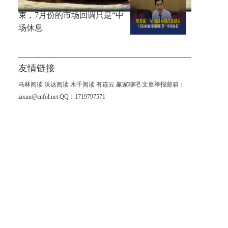
邢自强：AI超级周期尚未结
束，7月份的市场回调只是“中
场休息
友情链接
马林阅读
沃达阅读
木千阅读
有连云
赢家聊吧
文章举报邮箱：
zixun@cnfol.net
QQ：1719797571