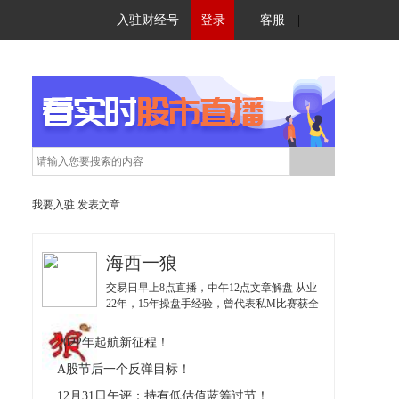
入驻财经号
登录
客服
|
我要入驻
发表文章
海西一狼
交易日早上8点直播，中午12点文章解盘 从业
22年，15年操盘手经验，曾代表私M比赛获全
国亚军；擅长挖掘低估值博弈优势股，独创
《实战36招》、《波段价值体系》，《量化交
2022年起航新征程！
易系统》；
A股节后一个反弹目标！
12月31日午评：持有低估值蓝筹过节！