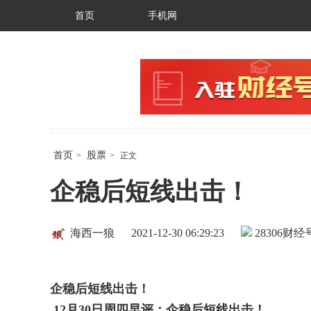
首页
手机网
首页
股票
>
>
正文
企稳后短线出击！
海西一狼
2021-12-30 06:29:23
28306
财经号
企稳后短线出击！
12
月
30
日周四早评：企稳后短线出击！