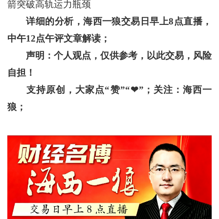
箭突破高轨运力瓶颈
详细的分析，海西一狼交易日早上
8
点直播，
中午
12
点午评文章解读；
声明：个人观点，仅供参考，以此交易，风险
自担！
支持原创，大家点“赞”“
❤
”
；关注：海西一
狼；