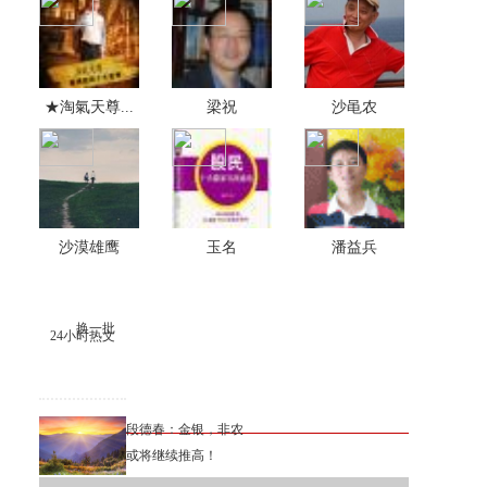
★淘氣天尊...
梁祝
沙黾农
沙漠雄鹰
玉名
潘益兵
换一批
24小时热文
段德春：金银，非农
或将继续推高！