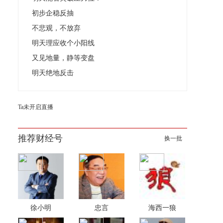
初步企稳反抽
不悲观，不放弃
明天理应收个小阳线
又见地量，静等变盘
明天绝地反击
Ta未开启直播
推荐财经号
换一批
徐小明
忠言
海西一狼