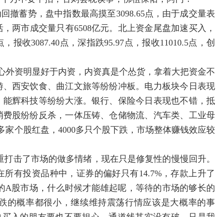
回撤蓄势，盘中指数最高摸至3098.65点，由于成交量表
，两市成交量只有6508亿元。北上资金尾盘加速买入，
报收3087.40点，深指跌95.97点，报收11010.5点，创
心外资明显好于内资，内资真是个怂货，拿着大把资金不
游、西安饮食、曲江文旅等纷纷冲板。电力板块今日表现
、能辉科技等纷纷大涨。银行、保险今日表现也不错，抵
消费股纷纷反杀，一体压铸、仓储物流、汽车类、工业母
多家个股红盘，4000多只个股下跌，市场整体赚钱效应较
重打击了市场的做多情绪，现在只是修复性的慢慢回升。
所有投资品种中，证券的偏好只有14.7%，存款上升了
效应的A股市场，什么时候才能雄起呢，等待的市场的够长的
跌的概率都很小，继续维持震荡行情应该是大概率的事