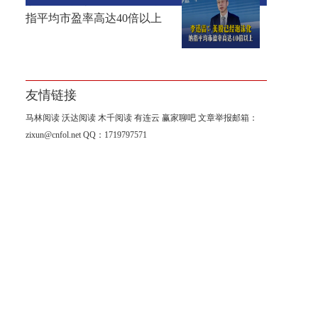
李迅雷：美股已经泡沫化，纳
指平均市盈率高达40倍以上
友情链接
马林阅读
沃达阅读
木千阅读
有连云
赢家聊吧
文章举报邮箱：
zixun@cnfol.net
QQ：1719797571