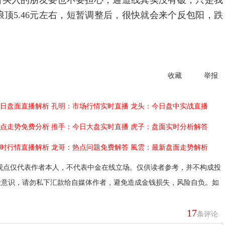
擅自买入的朋友要也不要担心，通道线其实没有破，只是我
顶5.46元左右，短暂调整后，很快就会来个反包阳，跌
收藏
举报
日盘面直播解析
孔明：市场行情实时直播
龙头：今日盘中实战直播
点走势免费分析
推手：今日大盘实时直播
虎子：盘面实时分析解答
时行情直播解析
龙哥：热点问题免费解答
風雲：最新盘面走势解析
观点仅代表作者本人，不代表中金在线立场。仅供读者参考，并不构成投
险意识，请勿私下汇款给自媒体作者，避免造成金钱损失，风险自负。如
17
条评论