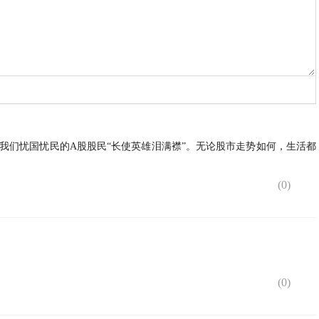
令我们忧国忧民的A股股民“长使英雄泪满襟”。无论股市走势如何，生活都
(
0
)
(
0
)