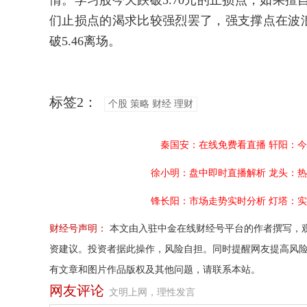
情。学习股今天跌破5.70元的止损点，如果
们止损点的渴求比较强烈罢了，强支撑点在波浪
破5.46离场。
标签2：
个股 策略 财经 理财
秦国安：在线免费看直播
轩阳：今
徐小明：盘中即时直播解析
龙头：热
锋长阳：市场走势实时分析
灯塔：实
财经号声明：
本文由入驻中金在线财经号平台的作者撰写，
资建议。投资者据此操作，风险自担。同时提醒网友提高风
有文章和图片作品版权及其他问题，请联系本站。
网友评论
文明上网，理性发言