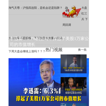
淘气天尊：沪指四连阳，是机会还是陷阱？
大盘
红三
兵 下
周回调
李迅雷：6.3%的公司，撑起了美股1万家公
大盘如果不是骗线，下周就需要大量的援兵
司的市值增长
热门视频
换一批
下周大盘会继续上涨吗？？？
李迅雷：A股一季度平均ROE
为7.5%，远低于标普500
李迅雷：科创50中位数市盈率
已接近100倍