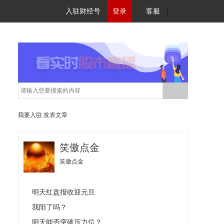
入驻财经号
登录
客服
|
我要入驻
发表文章
笑傲点金
笑傲点金
明天红盘报收迎元旦
我阳了吗？
明天能否突破压力位？