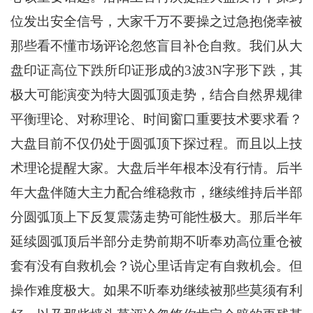
位发出安全信号，大家千万不要操之过急抱侥幸被
那些看不懂市场评论忽悠盲目补仓自救。我们从大
盘印证高位下跌所印证形成的3波3N字形下跌，其
极大可能演变为特大圆弧顶走势，结合自然界规律
平衡理论、对称理论、时间窗口重要技术要求看？
大盘目前不仅仍处于圆弧顶下探过程。而且以上技
术理论提醒大家。大盘后半年根本没有行情。后半
年大盘伴随大主力配合维稳救市，继续维持后半部
分圆弧顶上下反复震荡走势可能性极大。那后半年
延续圆弧顶后半部分走势前期不听奉劝高位重仓被
套有没有自救机会？说心里话肯定有自救机会。但
操作难度极大。如果不听奉劝继续被那些莫须有利