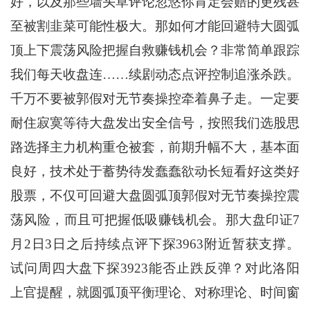
好，以及那些墙头草评论忽悠你肯定会赔的更残甚
至被割韭菜可能性极大。那如何才能回避特大圆弧
顶上下震荡风险把握自救赚钱机会？非常简单跟踪
我们每天收盘连……续剧动态点评控制追涨杀跌。
千万不要被郭假对无节奏操控牵着鼻子走。一定要
耐住寂寞等待大盘发出安全信号，按照我们选股思
路选择主力机构重仓被套，前期升幅不大，基本面
良好，技术处于蓄势待发蠢蠢欲动长短看好这类好
股票，不仅可回避大盘圆弧顶郭假对无节奏操控震
荡风险，而且可把握低吸赚钱机会。那大盘印证7
月2日3日之后持续点评下探3963附近暂获支撑。
试问周四大盘下探3923能否止跌反弹？对此洛阳
上官提醒，就圆弧顶平衡理论、对称理论、时间窗