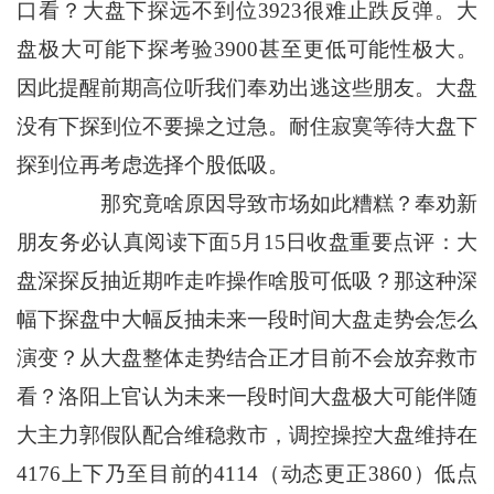
口看？大盘下探远不到位3923很难止跌反弹。大
盘极大可能下探考验3900甚至更低可能性极大。
因此提醒前期高位听我们奉劝出逃这些朋友。大盘
没有下探到位不要操之过急。耐住寂寞等待大盘下
探到位再考虑选择个股低吸。
那究竟啥原因导致市场如此糟糕？奉劝新
朋友务必认真阅读下面5月15日收盘重要点评：大
盘深探反抽近期咋走咋操作啥股可低吸？那这种深
幅下探盘中大幅反抽未来一段时间大盘走势会怎么
演变？从大盘整体走势结合正才目前不会放弃救市
看？洛阳上官认为未来一段时间大盘极大可能伴随
大主力郭假队配合维稳救市，调控操控大盘维持在
4176上下乃至目前的4114（动态更正3860）低点