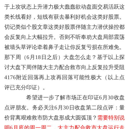
于上攻状态上升潜力极大蠢蠢欲动盘面交易活跃这
类长线看好，短线有获去暴利好机会这类好股票。
切记类似个股文章这类好股票伴随主力潜伏操控都
会反复向上大幅拉升。否则不听奉劝大盘局部震荡
被墙头草评论牵着鼻子走让你反复亏损在所难免。
那下周（6月18日之后）大盘怎么走？基于以上探
讨大盘下周伴随大主力配合救市向上反复拉升受阻
4176附近回落再上攻再回落可能性极大（以上点
评已充分印证）。
希望进一步了解市场正在印证6月30收盘
点评朋友。务必关注6月30日收盘第二段点评：量
价背离艰难救市防大盘形成大圆弧顶？
需要特别说
明6月底的周一周二，大主力配合救市大盘运行走