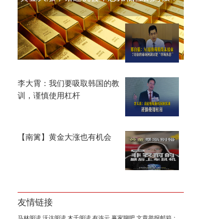
邢自强：AI超级周期尚未结
束，7月份的市场回调只是“中
场休息
李大霄：我们要吸取韩国的教
训，谨慎使用杠杆
【南篱】黄金大涨也有机会
友情链接
马林阅读
沃达阅读
木千阅读
有连云
赢家聊吧
文章举报邮箱：