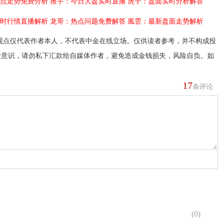
点走势免费分析
推手：今日大盘实时直播
虎子：盘面实时分析解答
时行情直播解析
龙哥：热点问题免费解答
風雲：最新盘面走势解析
观点仅代表作者本人，不代表中金在线立场。仅供读者参考，并不构成投
险意识，请勿私下汇款给自媒体作者，避免造成金钱损失，风险自负。如
17
条评论
(
0
)