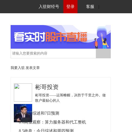
入驻财经号
登录
客服
|
我要入驻
发表文章
彬哥投资
彬哥投资——运筹帷幄，决胜于千里之外。做
散户最贴心的人
8.6今日综述和7日预测
8.6商业观察：算力服务器和代工整机
8.5收盘：今日综述和周四预测