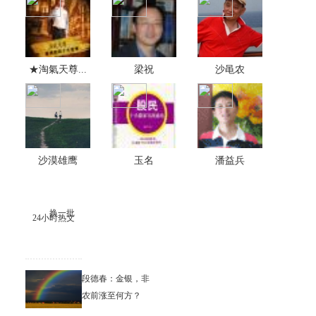
★淘氣天尊...
梁祝
沙黾农
沙漠雄鹰
玉名
潘益兵
换一批
24小时热文
段德春：金银，非
农前涨至何方？