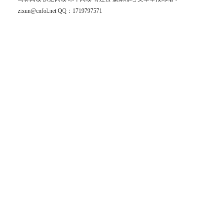
zixun@cnfol.net
QQ：1719797571