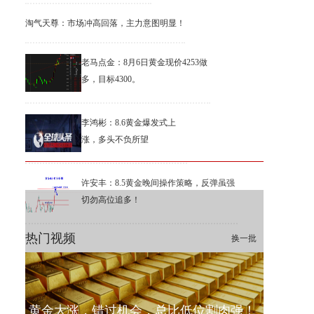
淘气天尊：市场冲高回落，主力意图明显！
老马点金：8月6日黄金现价4253做
多，目标4300。
李鸿彬：8.6黄金爆发式上
涨，多头不负所望
许安丰：8.5黄金晚间操作策略，反弹虽强
切勿高位追多！
热门视频
换一批
黄金大涨，错过机会，总比低位割肉强！