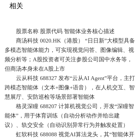
相关
股票名称 股票代码 智能体业务核心描述
商汤科技 0020.HK（港股） “日日新”大模型具备
多模态智能体能力，可实现视觉问答、图像编辑、视
频分析等；A股投资者可关注参股公司国中水务等，
但商汤本身未在A股上市
云从科技 688327 发布“云从AI Agent”平台，主打
跨模态智能体（文本+图像+语音），在人机交互、智
慧展厅、安防巡检等场景部署智能体
格灵深瞳 688207 计算机视觉公司，开发“深瞳智
能体”，用于体育训练（自动分析动作并给出建
议）、轨交安全（自动识别异常行为并触发处置）
虹软科技 688088 视觉AI算法龙头，其“智能体开