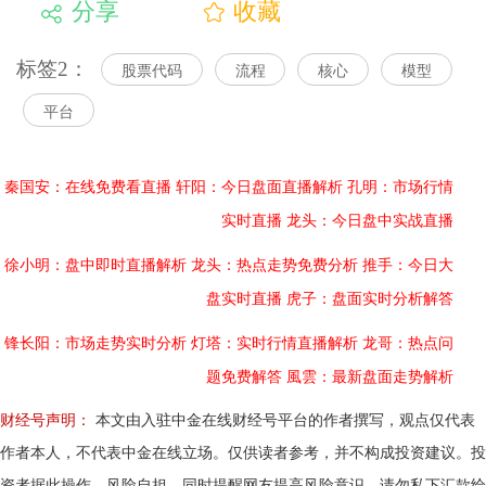
分享
收藏
标签2：
股票代码
流程
核心
模型
平台
秦国安：在线免费看直播
轩阳：今日盘面直播解析
孔明：市场行情
实时直播
龙头：今日盘中实战直播
徐小明：盘中即时直播解析
龙头：热点走势免费分析
推手：今日大
盘实时直播
虎子：盘面实时分析解答
锋长阳：市场走势实时分析
灯塔：实时行情直播解析
龙哥：热点问
题免费解答
風雲：最新盘面走势解析
财经号声明：
本文由入驻中金在线财经号平台的作者撰写，观点仅代表
作者本人，不代表中金在线立场。仅供读者参考，并不构成投资建议。投
资者据此操作，风险自担。同时提醒网友提高风险意识，请勿私下汇款给