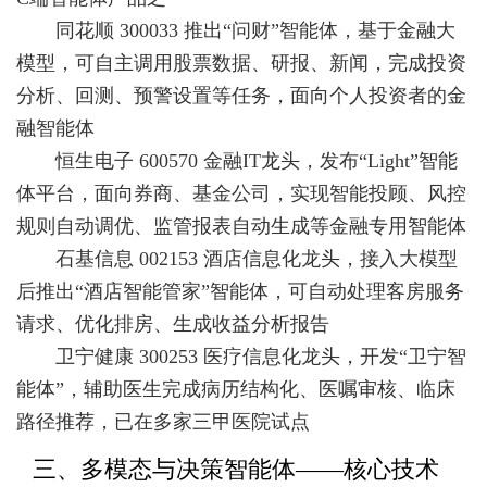
同花顺 300033 推出“问财”智能体，基于金融大
模型，可自主调用股票数据、研报、新闻，完成投资
分析、回测、预警设置等任务，面向个人投资者的金
融智能体
恒生电子 600570 金融IT龙头，发布“Light”智能
体平台，面向券商、基金公司，实现智能投顾、风控
规则自动调优、监管报表自动生成等金融专用智能体
石基信息 002153 酒店信息化龙头，接入大模型
后推出“酒店智能管家”智能体，可自动处理客房服务
请求、优化排房、生成收益分析报告
卫宁健康 300253 医疗信息化龙头，开发“卫宁智
能体”，辅助医生完成病历结构化、医嘱审核、临床
路径推荐，已在多家三甲医院试点
三、多模态与决策智能体——核心技术