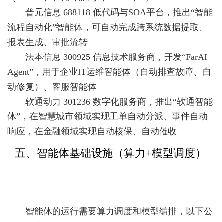
普元信息 688118 低代码与SOA平台，推出“智能
流程自动化”智能体，可自动完成跨系统数据提取、
报表生成、审批流转
法本信息 300925 信息技术服务商，开发“FarAI
Agent”，用于企业IT运维智能体（自动排查故障、自
动修复）、客服智能体
软通动力 301236 数字化服务商，推出“软通智能
体”，在智慧城市领域实现工单自动分派、事件自动
响应，在金融领域实现自动核保、自动催收
五、智能体基础设施（算力+模型调度）
智能体的运行需要算力调度和模型编排，以下公