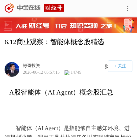
6.12商业观察：智能体概念股精选
彬哥投资
财经号APP
2026-06-12 05:57:15
14749
A股智能体（AI Agent）概念股汇总
智能体（AI Agent）是指能够自主感知环境、进