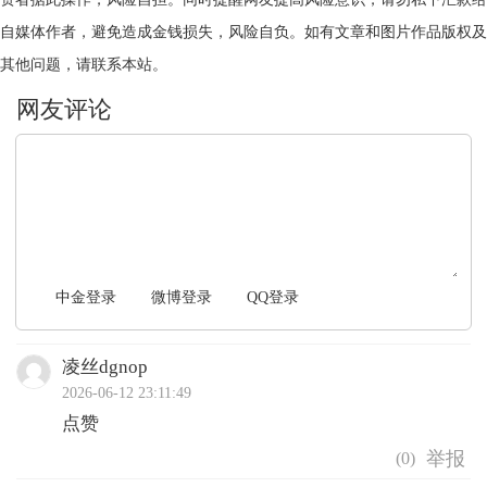
自媒体作者，避免造成金钱损失，风险自负。如有文章和图片作品版权及
其他问题，请联系本站。
文明上网，理性发言
中金登录
微博登录
QQ登录
凌丝dgnop
2026-06-12 23:11:49
点赞
(
0
)