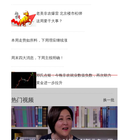
老美非农爆雷 北京楼市松绑
这周要干大事？
本周走势如所料，下周理应继续涨
周末四大消息，下周主线明确！
郑氏点银：今晚非农就业数值负数，再次助力
黄金进一步拉升
热门视频
换一批