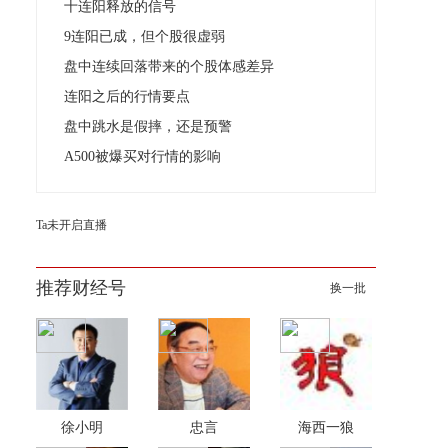
十连阳释放的信号
9连阳已成，但个股很虚弱
盘中连续回落带来的个股体感差异
连阳之后的行情要点
盘中跳水是假摔，还是预警
A500被爆买对行情的影响
Ta未开启直播
推荐财经号
换一批
徐小明
忠言
海西一狼