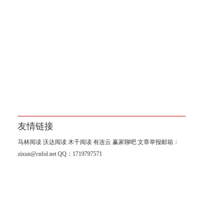
友情链接
马林阅读
沃达阅读
木千阅读
有连云
赢家聊吧
文章举报邮箱：
zixun@cnfol.net
QQ：1719797571