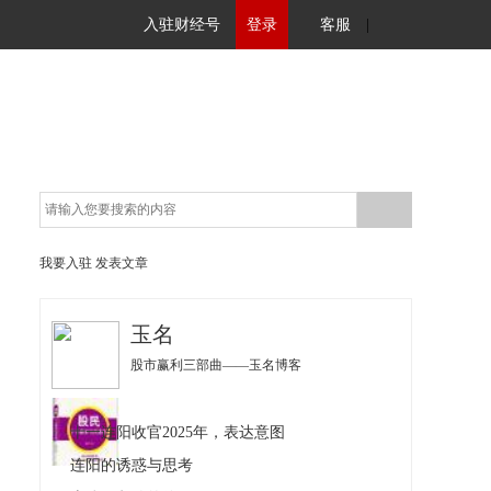
入驻财经号
登录
客服
|
我要入驻
发表文章
玉名
股市赢利三部曲——玉名博客
十一连阳收官2025年，表达意图
连阳的诱惑与思考