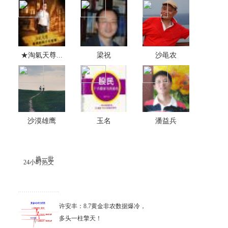
★淘氣天尊...
梁祝
沙黾农
沙漠雄鹰
玉名
潘益兵
换一批
24小时热文
许安丰：8.7黄金非农数据爆冷，
多头一柱擎天！