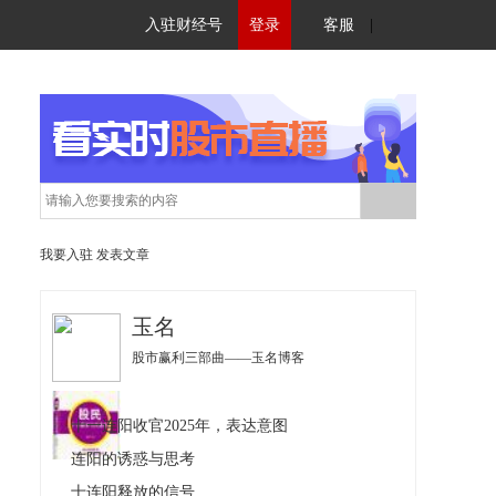
入驻财经号
登录
客服
|
我要入驻
发表文章
玉名
股市赢利三部曲——玉名博客
十一连阳收官2025年，表达意图
连阳的诱惑与思考
十连阳释放的信号