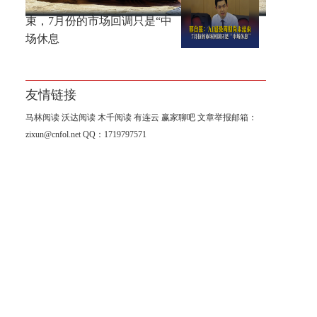
邢自强：AI超级周期尚未结
束，7月份的市场回调只是“中
场休息
友情链接
马林阅读
沃达阅读
木千阅读
有连云
赢家聊吧
文章举报邮箱：
zixun@cnfol.net
QQ：1719797571