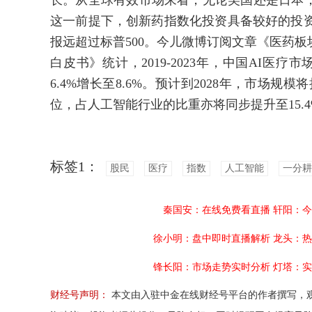
长。从全球有效市场来看，无论美国还是日本
这一前提下，创新药指数化投资具备较好的投资
报远超过标普500。今儿微博订阅文章《医药板
白皮书》统计，2019-2023年，中国AI医
6.4%增长至8.6%。预计到2028年，市场规模将扩
位，占人工智能行业的比重亦将同步提升至15.4
标签1：
股民
医疗
指数
人工智能
一分耕
秦国安：在线免费看直播
轩阳：今
徐小明：盘中即时直播解析
龙头：热
锋长阳：市场走势实时分析
灯塔：实
财经号声明：
本文由入驻中金在线财经号平台的作者撰写，