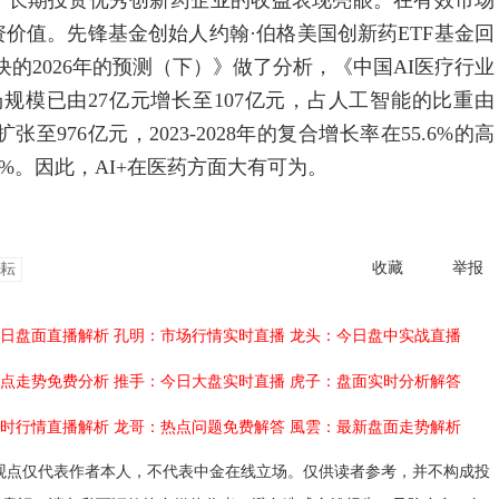
，长期投资优秀创新药企业的收益表现亮眼。在有效市场
价值。先锋基金创始人约翰·伯格美国创新药ETF基金回
块的2026年的预测（下）》做了分析，《中国AI医疗行业
疗市场规模已由27亿元增长至107亿元，占人工智能的比重由
张至976亿元，2023-2028年的复合增长率在55.6%的高
%。因此，AI+在医药方面大有可为。
收藏
举报
耘
日盘面直播解析
孔明：市场行情实时直播
龙头：今日盘中实战直播
点走势免费分析
推手：今日大盘实时直播
虎子：盘面实时分析解答
时行情直播解析
龙哥：热点问题免费解答
風雲：最新盘面走势解析
观点仅代表作者本人，不代表中金在线立场。仅供读者参考，并不构成投