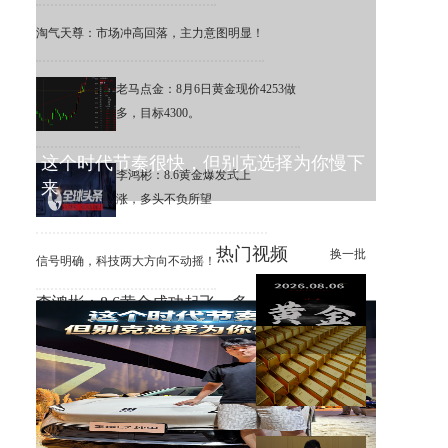
淘气天尊：市场冲高回落，主力意图明显！
老马点金：8月6日黄金现价4253做
多，目标4300。
这个时代节奏很快，但别克选择为你慢下
李鸿彬：8.6黄金爆发式上
来
涨，多头不负所望
热门视频
换一批
信号明确，科技两大方向不动摇！
李鸿彬：8.6黄金成功起飞，多
头打响反攻战
黄金大涨，错过机会，总比低
位割肉强！