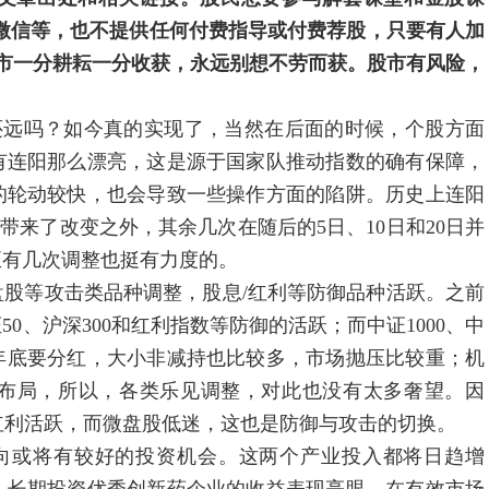
微信等，也不提供任何付费指导或付费荐股，只要有人加
市一分耕耘一分收获，永远别想不劳而获。股市有风险，
远吗？如今真的实现了，当然在后面的时候，个股方面
有连阳那么漂亮，这是源于国家队推动指数的确有保障，
的轮动较快，也会导致一些操作方面的陷阱。历史上连阳
4是带来了改变之外，其余几次在随后的5日、10日和20日并
至有几次调整也挺有力度的。
攻击类品种调整，股息/红利等防御品种活跃。之前
0、沪深300和红利指数等防御的活跃；而中证1000、中
。年底要分红，大小非减持也比较多，市场抛压比较重；机
布局，所以，各类乐见调整，对此也没有太多奢望。因
/红利活跃，而微盘股低迷，这也是防御与攻击的切换。
向或将有较好的投资机会。这两个产业投入都将日趋增