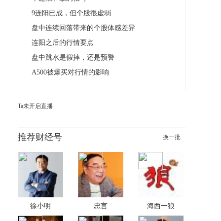
9连阳已成，但个股很虚弱
盘中连续回落带来的个股体感差异
连阳之后的行情要点
盘中跳水是假摔，还是预警
A500被爆买对行情的影响
Ta未开启直播
推荐财经号
换一批
徐小明
忠言
海西一狼