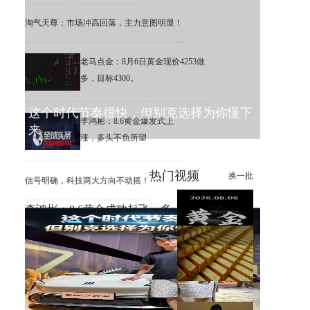
淘气天尊：市场冲高回落，主力意图明显！
老马点金：8月6日黄金现价4253做
多，目标4300。
这个时代节奏很快，但别克选择为你慢下
李鸿彬：8.6黄金爆发式上
来
涨，多头不负所望
热门视频
换一批
信号明确，科技两大方向不动摇！
李鸿彬：8.6黄金成功起飞，多
头打响反攻战
黄金大涨，错过机会，总比低
位割肉强！