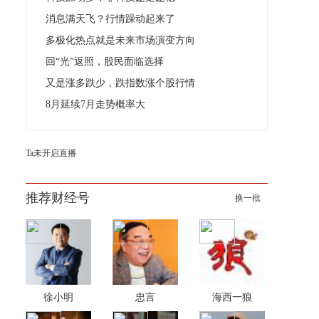
消息满天飞？行情躁动起来了
多极化热点就是未来市场演变方向
回“光”返照，股民面临选择
又是涨多跌少，跌指数涨个股行情
8月延续7月走势概率大
Ta未开启直播
推荐财经号
换一批
徐小明
忠言
海西一狼