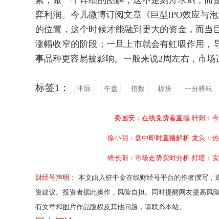
素，做一个详细的图解，这不是刻舟求剑，而
弈利润。今儿微博订阅文章《巨型IPO效应与泡
的位置，这个时候才能融到更大的资金，而当
涨幅收窄的阶段；一旦上市就会有虹吸作用，
事品种更容易被影响。一般来说2周左右，市场
标签1：
中际
午盘
指数
板块
一分耕耘
秦国安：在线免费看直播
轩阳：今
徐小明：盘中即时直播解析
龙头：热
锋长阳：市场走势实时分析
灯塔：实
财经号声明：
本文由入驻中金在线财经号平台的作者撰写，
资建议。投资者据此操作，风险自担。同时提醒网友提高风
有文章和图片作品版权及其他问题，请联系本站。