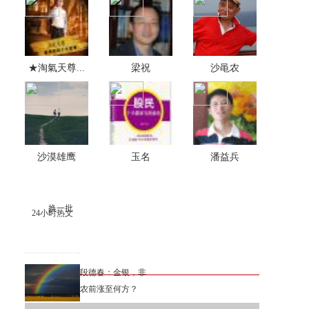
★淘氣天尊...
梁祝
沙黾农
沙漠雄鹰
玉名
潘益兵
换一批
24小时热文
段德春：金银，非
农前涨至何方？