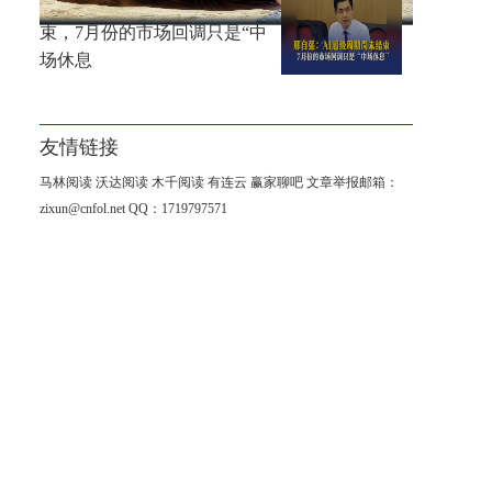
邢自强：AI超级周期尚未结
束，7月份的市场回调只是“中
场休息
友情链接
马林阅读
沃达阅读
木千阅读
有连云
赢家聊吧
文章举报邮箱：
zixun@cnfol.net
QQ：1719797571