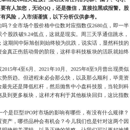
要有人加您，无论QQ，还是微信，直接拉黑或报警。股
市有风险，入市须谨慎，以下分析仅供参考。
？全市场个股价格中位数对应指数仅2680点，即一半
0只个股跌破9.24低点，这就是现实。周三天孚通信跳水，
；这期间中际旭创则始终较为抗跌，说实话，显然科技的
资金真正伤筋动骨的阶段，这样非科技板块的活跃就始终
4至6月、2021年10月、2025年8至9月曾出现类似
大势所趋。但进程未必会那么快，以及那么顺利，毕竟资
金最先还是降低杠杆，然后抛售中小盘科技股，当轮到科
惠及到更多板块，这样才有利于其他板块回归，这比指数
巨型IPO对市场的影响有哪些，有没有什么规律？
置资产，哪些品种会有机会？今儿我们也是针对这两个因