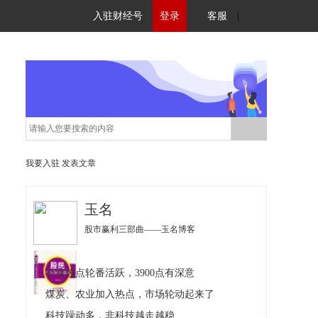
入驻财经号
登录
客服
|
我要入驻
发表文章
玉名
股市赢利三部曲——玉名博客
补涨热点轮番活跃，3900点有深意
煤炭、农业加入热点，市场轮动起来了
科技躁动多，非科技越走越稳