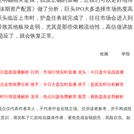
是明确相关逻辑，以及正确的策略，让我们可以更好地博
沫期资产配置》做了分析，巨头IPO大多选择市场热度高
巨头临近上市时，护盘任务就完成了，往往市场会进入到
导致其他板块走弱，尤其是那些依赖流动性，高估值讲故
适应了，就会恢复正常。
收藏
举报
日盘面直播解析
孔明：市场行情实时直播
龙头：今日盘中实战直播
点走势免费分析
推手：今日大盘实时直播
虎子：盘面实时分析解答
时行情直播解析
龙哥：热点问题免费解答
風雲：最新盘面走势解析
观点仅代表作者本人，不代表中金在线立场。仅供读者参考，并不构成投
险意识，请勿私下汇款给自媒体作者，避免造成金钱损失，风险自负。如