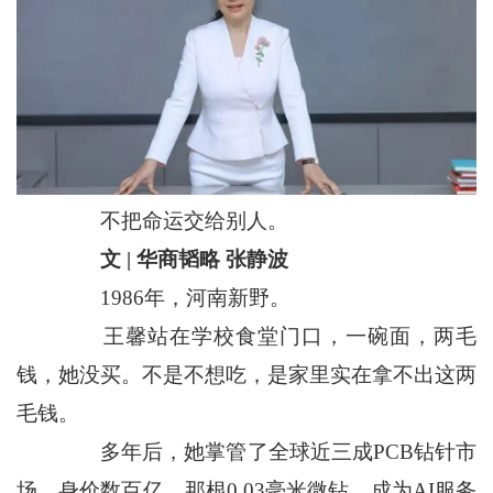
不把命运交给别人。
文 | 华商韬略 张静波
1986年，河南新野。
王馨站在学校食堂门口，一碗面，两毛
钱，她没买。不是不想吃，是家里实在拿不出这两
毛钱。
多年后，她掌管了全球近三成PCB钻针市
场，身价数百亿。那根0.03毫米微钻，成为AI服务