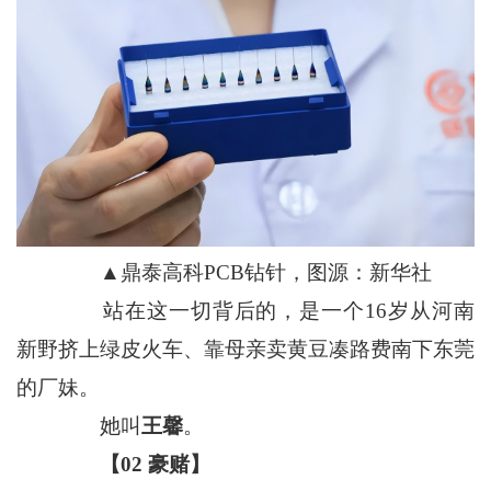
▲鼎泰高科PCB钻针，图源：新华社
站在这一切背后的，是一个16岁从河南
新野挤上绿皮火车、靠母亲卖黄豆凑路费南下东莞
的厂妹。
她叫
王馨
。
【02 豪赌】