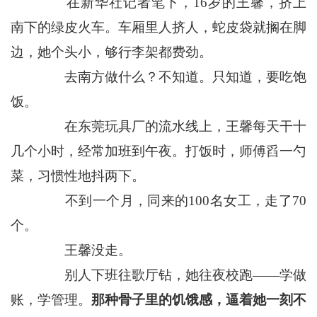
在新华社记者笔下，16岁的王馨，挤上
南下的绿皮火车。车厢里人挤人，蛇皮袋就搁在脚
边，她个头小，够行李架都费劲。
去南方做什么？不知道。只知道，要吃饱
饭。
在东莞玩具厂的流水线上，王馨每天干十
几个小时，经常加班到午夜。打饭时，师傅舀一勺
菜，习惯性地抖两下。
不到一个月，同来的100名女工，走了70
个。
王馨没走。
别人下班往歌厅钻，她往夜校跑——学做
账，学管理。
那种骨子里的饥饿感，逼着她一刻不