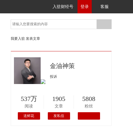
入驻财经号
登录
客服
我要入驻
发表文章
金油神策
投诉
537万
1905
5808
阅读
文章
粉丝
送鲜花
发私信