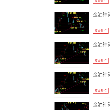
黄金外汇
金油神
黄金外汇
金油神
黄金外汇
金油神
黄金外汇
金油神