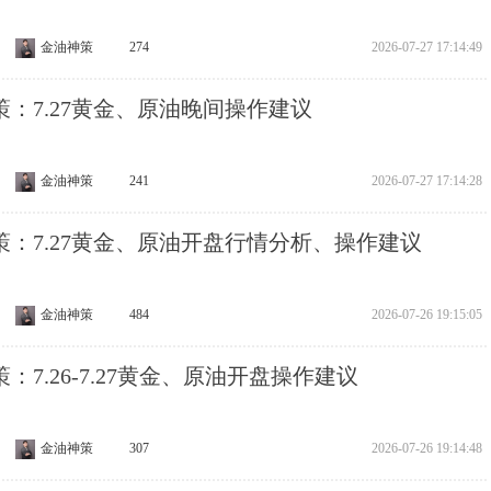
金油神策
274
2026-07-27 17:14:49
策：7.27黄金、原油晚间操作建议
金油神策
241
2026-07-27 17:14:28
策：7.27黄金、原油开盘行情分析、操作建议
金油神策
484
2026-07-26 19:15:05
：7.26-7.27黄金、原油开盘操作建议
金油神策
307
2026-07-26 19:14:48