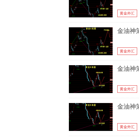
黄金外汇
金油神
黄金外汇
金油神
黄金外汇
金油神策
黄金外汇