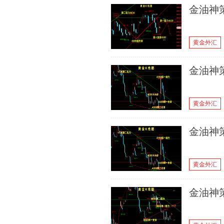
金油神
黄金外汇
金油神
黄金外汇
金油神
黄金外汇
金油神