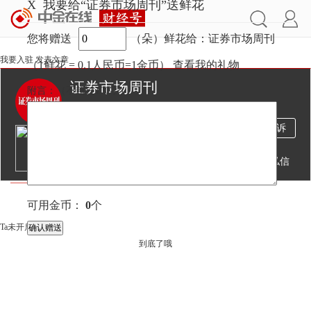
X
我要给“证券市场周刊”送鲜花
您将赠送
（朵）鲜花给：证券市场周刊
我要入驻
发表文章
（1鲜花 = 0.1人民币=1金币）
查看我的礼物
证券市场周刊
附言：
（不超过
100
字）
1835万
5989
9921
投诉
阅读
文章
粉丝
送鲜花
发私信
文章
视频
直播
可用金币：
0
个
Ta未开启直播
到底了哦