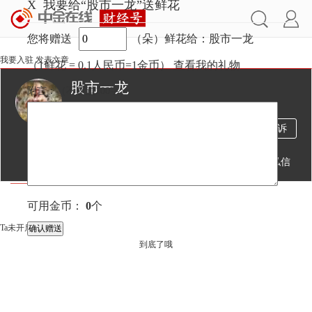
X
我要给“股市一龙”送鲜花
您将赠送
（朵）鲜花给：股市一龙
我要入驻
发表文章
（1鲜花 = 0.1人民币=1金币）
查看我的礼物
股市一龙
附言：
（不超过
100
字）
78万
603
1万
投诉
阅读
文章
粉丝
送鲜花
发私信
文章
视频
直播
可用金币：
0
个
Ta未开启直播
到底了哦