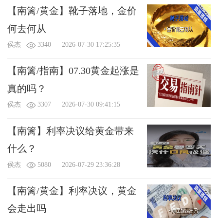
X
我要给“侯杰”送鲜花
【南篱/黄金】靴子落地，金价
何去何从
您将赠送
（朵）鲜花给：侯杰
侯杰
3340
2026-07-30 17:25:35
（1鲜花 = 0.1人民币=1金币）
查看我的礼物
附言：
（不超过
100
字）
【南篱/指南】07.30黄金起涨是
真的吗？
侯杰
3307
2026-07-30 09:41:15
【南篱】利率决议给黄金带来
什么？
可用金币：
0
个
侯杰
5080
2026-07-29 23:36:28
【南篱/黄金】利率决议，黄金
会走出吗