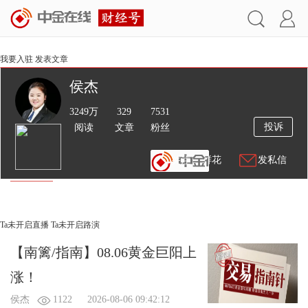
我要入驻
发表文章
侯杰
3249万
329
7531
投诉
阅读
文章
粉丝
送鲜花
发私信
文章
视频
Ta未开启直播
Ta未开启路演
【南篱/指南】08.06黄金巨阳上
涨！
侯杰
1122
2026-08-06 09:42:12