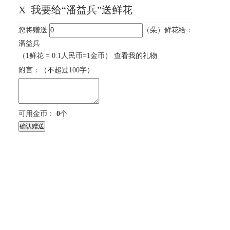
X
我要给“潘益兵”送鲜花
您将赠送
（朵）鲜花给：
潘益兵
（1鲜花 = 0.1人民币=1金币）
查看我的礼物
附言：
（不超过
100
字）
可用金币：
0
个