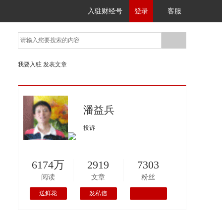
入驻财经号
登录
客服
我要入驻
发表文章
潘益兵
投诉
6174万
2919
7303
阅读
文章
粉丝
送鲜花
发私信