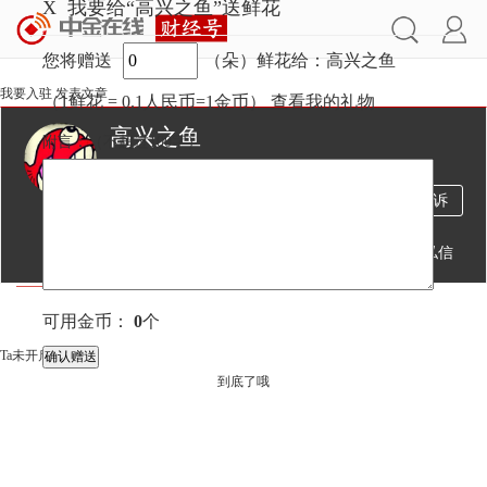
X
我要给“高兴之鱼”送鲜花
您将赠送
（朵）鲜花给：高兴之鱼
我要入驻
发表文章
（1鲜花 = 0.1人民币=1金币）
查看我的礼物
高兴之鱼
附言：
（不超过
100
字）
113万
302
1万
投诉
阅读
文章
粉丝
送鲜花
发私信
文章
视频
直播
可用金币：
0
个
Ta未开启直播
到底了哦