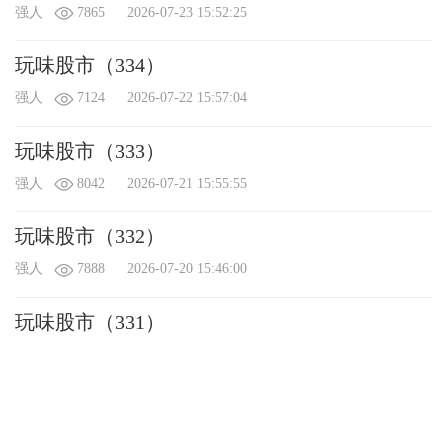
您将赠送
（朵）鲜花给：强人
强人
7865
2026-07-23 15:52:25
（1鲜花 = 0.1人民币=1金币）
查看我的礼物
玩味股市（334）
附言：
（不超过
100
字）
强人
7124
2026-07-22 15:57:04
玩味股市（333）
强人
8042
2026-07-21 15:55:55
玩味股市（332）
可用金币：
0
个
强人
7888
2026-07-20 15:46:00
玩味股市（331）
强人
9085
2026-07-17 15:35:55
玩味股市（330）
强人
7981
2026-07-16 15:33:56