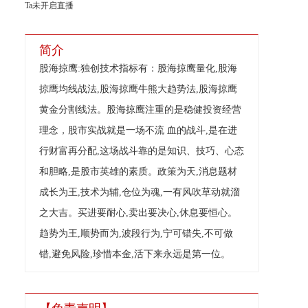
Ta未开启直播
简介
股海掠鹰:独创技术指标有：股海掠鹰量化,股海
掠鹰均线战法,股海掠鹰牛熊大趋势法,股海掠鹰
黄金分割线法。股海掠鹰注重的是稳健投资经营
理念，股市实战就是一场不流 血的战斗,是在进
行财富再分配,这场战斗靠的是知识、技巧、心态
和胆略,是股市英雄的素质。政策为天,消息题材
成长为王,技术为辅,仓位为魂,一有风吹草动就溜
之大吉。买进要耐心,卖出要决心,休息要恒心。
趋势为王,顺势而为,波段行为,宁可错失,不可做
错,避免风险,珍惜本金,活下来永远是第一位。