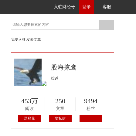
入驻财经号
登录
客服
我要入驻
发表文章
股海掠鹰
投诉
453万
250
9494
阅读
文章
粉丝
送鲜花
发私信