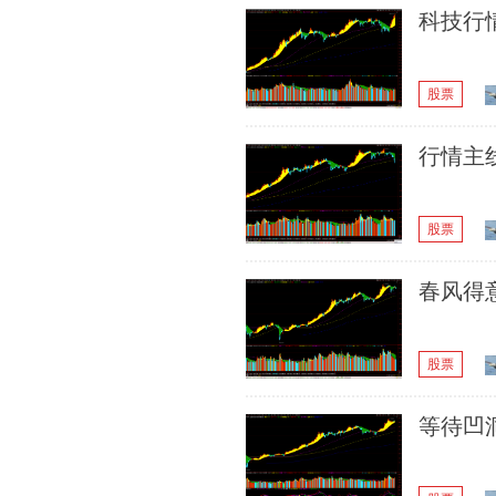
科技行
股票
行情主
股票
春风得
股票
等待凹