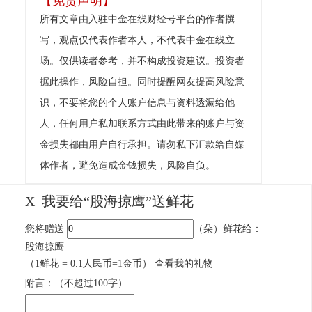
【免责声明】
所有文章由入驻中金在线财经号平台的作者撰
写，观点仅代表作者本人，不代表中金在线立
场。仅供读者参考，并不构成投资建议。投资者
据此操作，风险自担。同时提醒网友提高风险意
识，不要将您的个人账户信息与资料透漏给他
人，任何用户私加联系方式由此带来的账户与资
金损失都由用户自行承担。请勿私下汇款给自媒
体作者，避免造成金钱损失，风险自负。
X
我要给“股海掠鹰”送鲜花
您将赠送
（朵）鲜花给：
股海掠鹰
（1鲜花 = 0.1人民币=1金币）
查看我的礼物
附言：
（不超过
100
字）