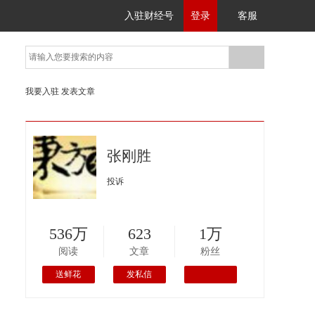
入驻财经号
登录
客服
我要入驻
发表文章
张刚胜
投诉
536万
623
1万
阅读
文章
粉丝
送鲜花
发私信