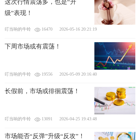
这次行情震荡多，也是“升
级”表现！
您将赠送
（朵）鲜花给：叮当响的牛铃
（1鲜花 = 0.1人民币=1金币）
查看我的礼物
叮当响的牛铃
16470
2026-05-16 20:21:19
附言：
（不超过
100
字）
下周市场或有震荡！
叮当响的牛铃
19556
2026-05-09 20:16:40
可用金币：
0
个
长假前，市场或徘徊震荡！
叮当响的牛铃
13091
2026-04-25 19:43:48
市场能否“反弹”升级“反攻”！