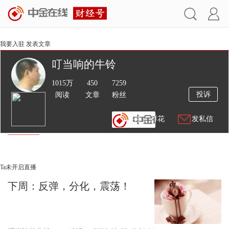
我要入驻
发表文章
叮当响的牛铃
1015万
450
7259
投诉
阅读
文章
粉丝
送鲜花
发私信
文章
视频
直播
Ta未开启直播
下周：反弹，分化，震荡！