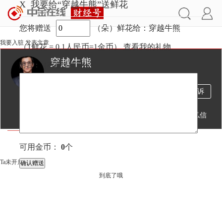
X
我要给“穿越牛熊”送鲜花
您将赠送
（朵）鲜花给：穿越牛熊
我要入驻
发表文章
（1鲜花 = 0.1人民币=1金币）
查看我的礼物
穿越牛熊
附言：
（不超过
100
字）
4400万
672
1万
投诉
阅读
文章
粉丝
送鲜花
发私信
文章
视频
直播
可用金币：
0
个
Ta未开启直播
到底了哦