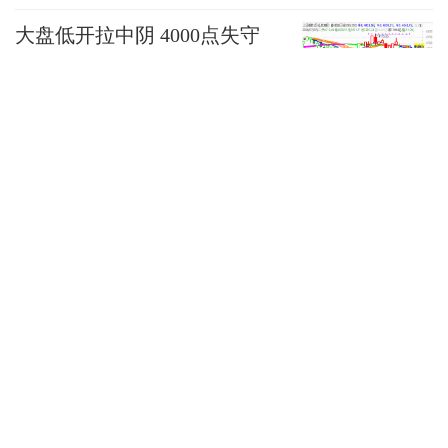
大盘低开拉中阴 4000点失守
真实888
1998
2026-07-07 16:45:29
大盘探底回升 4000点获支撑反
弹
真实888
1754
2026-07-06 16:49:29
大盘收小阳 科创50指继续调整
真实888
2910
2026-07-03 16:59:30
科技半导体遭杀跌 大盘演绎黑
周四