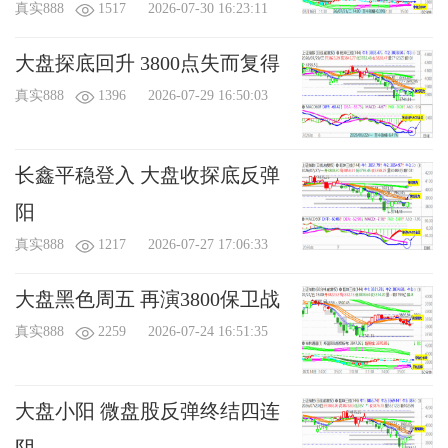
真实888
1517
2026-07-30 16:23:11
大盘探底回升 3800点失而复得
真实888
1396
2026-07-29 16:50:03
长鑫平稳登入 大盘收探底反弹
阳
真实888
1217
2026-07-27 17:06:33
大盘黑色周五 再演3800保卫战
真实888
2259
2026-07-24 16:51:35
大盘小阳 微盘股反弹终结四连