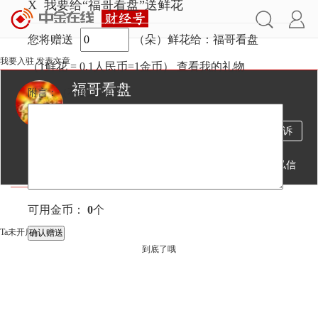
X
我要给“福哥看盘”送鲜花
您将赠送
（朵）鲜花给：福哥看盘
我要入驻
发表文章
（1鲜花 = 0.1人民币=1金币）
查看我的礼物
福哥看盘
附言：
（不超过
100
字）
3490万
1538
1万
投诉
阅读
文章
粉丝
送鲜花
发私信
文章
视频
直播
可用金币：
0
个
Ta未开启直播
到底了哦