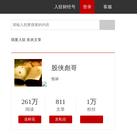
入驻财经号
登录
客服
我要入驻
发表文章
股侠彪哥
投诉
261万
811
1万
阅读
文章
粉丝
送鲜花
发私信