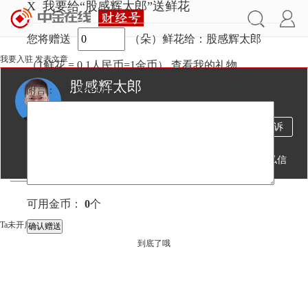
X
我要给“股感辉太郎”送鲜花
您将赠送
（朵）鲜花给：股感辉太郎
我要入驻
发表文章
（1鲜花 = 0.1人民币=1金币）
查看我的礼物
股感辉太郎
附言：
（不超过
100
字）
89万
169
1万
投诉
阅读
文章
粉丝
送鲜花
发私信
文章
视频
直播
可用金币：
0
个
Ta未开启直播
到底了哦