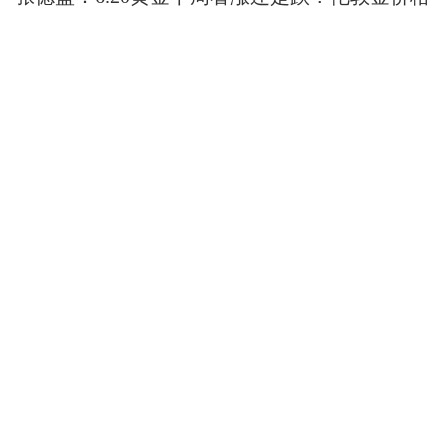
走势分析操作
张德盛
279
2026-06-20 10:49:56
张德盛：6.19黄金今日继续看下跌，伦敦金价格
走势分析操作
张德盛
316
2026-06-19 13:09:42
张德盛：6.18黄金上涨乏力偏空运行，伦敦金价
格走势分析操作
张德盛
427
2026-06-18 10:52:50
张德盛：6.17黄金上涨止步还会跌吗？伦敦金价
格走势分析操作
张德盛
311
2026-06-17 11:15:38