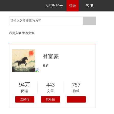
入驻财经号
登录
客服
我要入驻
发表文章
翁富豪
投诉
94万
443
757
阅读
文章
粉丝
送鲜花
发私信