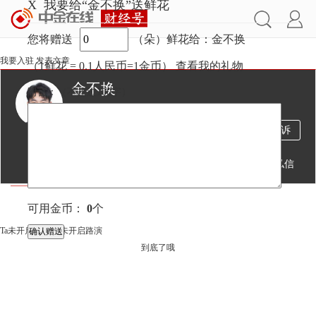
X
我要给“金不换”送鲜花
您将赠送
（朵）鲜花给：金不换
我要入驻
发表文章
（1鲜花 = 0.1人民币=1金币）
查看我的礼物
金不换
附言：
（不超过
100
字）
25万
207
252
投诉
阅读
文章
粉丝
送鲜花
发私信
文章
视频
可用金币：
0
个
Ta未开启直播
Ta未开启路演
到底了哦