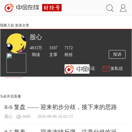
我要入驻
发表文章
股心
4833万
3107
7172
投诉
阅读
文章
粉丝
送鲜花
发私信
文章
视频
直播
Ta未开启直播
8-6 复盘 —— 迎来初步分歧，接下来的思路
股心
6685
2026-08-06 16:02:53