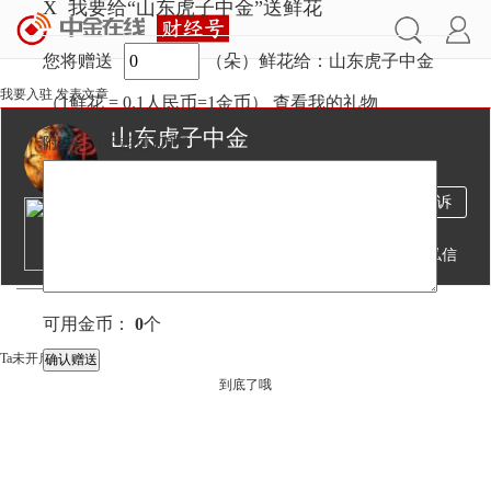
X
我要给“山东虎子中金”送鲜花
您将赠送
（朵）鲜花给：山东虎子中金
我要入驻
发表文章
（1鲜花 = 0.1人民币=1金币）
查看我的礼物
山东虎子中金
附言：
（不超过
100
字）
5787万
2171
1万
投诉
阅读
文章
粉丝
送鲜花
发私信
文章
视频
直播
可用金币：
0
个
Ta未开启直播
到底了哦