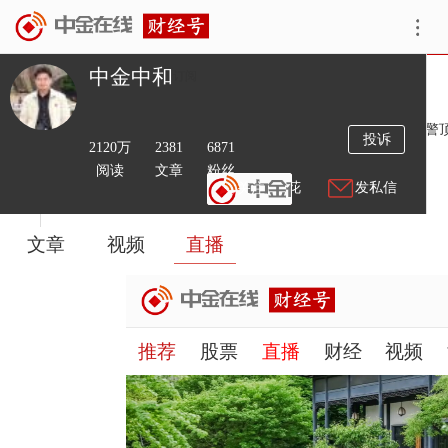
中金中和
订阅
简介
中金中和的博客，对大盘分析有独特见解，多次成功提前预警
投诉
2120万
2381
6871
感觉对你的操作有很好参考作用。
阅读
文章
粉丝
送鲜花
发私信
文章
视频
直播